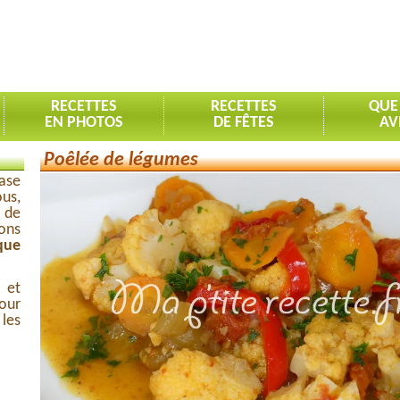
RECETTES
RECETTES
QUE
EN PHOTOS
DE FÊTES
AV
Poêlée de légumes
base
us,
e de
ons
que
 et
our
 les