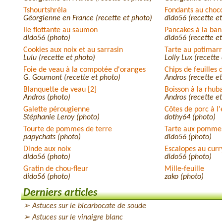
Tshourtshréla
Fondants au choco
Géorgienne en France (recette et photo)
dido56 (recette e
Ile flottante au saumon
Pancakes à la ba
dido56 (photo)
dido56 (recette e
Cookies aux noix et au sarrasin
Tarte au potimar
Lulu (recette et photo)
Lolly Lux (recette
Foie de veau à la compotée d'oranges
Chips de feuilles 
G. Goumont (recette et photo)
Andros (recette e
Blanquette de veau [2]
Boisson à la rhub
Andros (photo)
Andros (recette e
Galette pérougienne
Côtes de porc à l
Stéphanie Leroy (photo)
dothy64 (photo)
Tourte de pommes de terre
Tarte aux pomme
papychats (photo)
dido56 (photo)
Dinde aux noix
Escalopes au curr
dido56 (photo)
dido56 (photo)
Gratin de chou-fleur
Mille-feuille
dido56 (photo)
zako (photo)
Gâteau au chocolat
Dinde en daube
Derniers articles
dido56 (photo)
Andros (photo)
Astuces sur le bicarbocate de soude
Rognons de génisse bercy
Joues de porc au 
mary-kyky (photo)
Andros (photo)
Astuces sur le vinaigre blanc