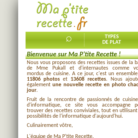
⌕
TYPES
DE PLAT
Bienvenue sur Ma P'tite Recette !
ollandaise
6
Nous vous proposons des recettes issues de la 
de Mme Pukall et d'internautes comme vo
août
mordus de cuisine. A ce jour, c'est un ensembl
11806 photos
et
13608 recettes
. Nous ajout
également
une nouvelle recette en photo cha
Merlan
jour
.
Eau
Fruit de la rencontre de passionnés de cuisine
Fumet de poisson
d'informatique, ce site vous accompagne p
trouver des recettes conviviales, tout en utilisant
Oeuf
possibilités de l'informatique d'aujourd'hui.
Vin blanc sec
Culinairement vôtre,
L'équipe de Ma P'tite Recette.