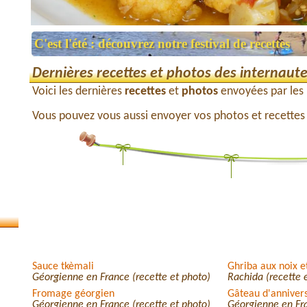
C'est l'été : découvrez notre festival de recettes
Dernières recettes et photos des internaut
Voici les dernières
recettes
et
photos
envoyées par les u
Vous pouvez vous aussi envoyer vos photos et recettes e
Sauce tkèmali
Ghriba aux noix 
Géorgienne en France (recette et photo)
Rachida (recette 
Fromage géorgien
Gâteau d'anniver
Géorgienne en France (recette et photo)
Géorgienne en Fra