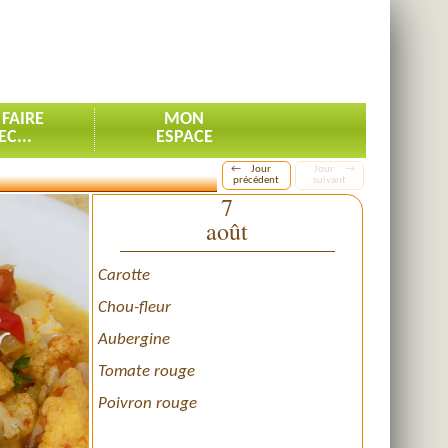
 FAIRE
MON
EC...
ESPACE
←
Jour
Jour
→
précédent
suivant
7
août
Carotte
Chou-fleur
Aubergine
Tomate rouge
Poivron rouge