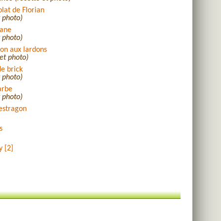
lat de Florian
t photo)
nane
t photo)
ron aux lardons
 et photo)
de brick
t photo)
arbe
t photo)
'estragon
s
y [2]
miel