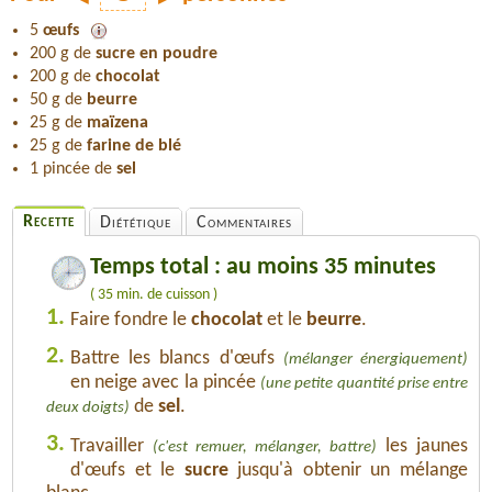
5
œufs
200 g de
sucre en poudre
200 g de
chocolat
50 g de
beurre
25 g de
maïzena
25 g de
farine de blé
1 pincée de
sel
Recette
Diététique
Commentaires
Temps total : au moins 35 minutes
( 35 min. de cuisson )
1.
Faire fondre le
chocolat
et le
beurre
.
2.
Battre les blancs d'œufs
(mélanger énergiquement)
en neige avec la pincée
(une petite quantité prise entre
de
sel
.
deux doigts)
3.
Travailler
les jaunes
(c'est remuer, mélanger, battre)
d'œufs et le
sucre
jusqu'à obtenir un mélange