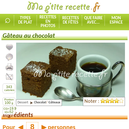
⌕
RECETTES
TYPES
RECETTES
QUE FAIRE
MON
EN
DE PLAT
DE FÊTES
AVEC...
ESPACE
PHOTOS
Gâteau au chocolat
Ajouter la recette à mes favorites
Commenter, noter la recette
Imprimer la recette
Partager cette recette
343
calories
Portion
Noter :
Dessert
Chocolat
/
Gâteaux
100
g
19.9
CG=
52
IG=
Ingrédients
Pour
◀
▶
personnes