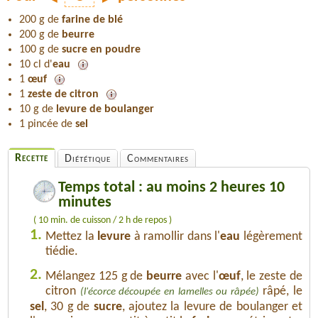
200 g de
farine de blé
200 g de
beurre
100 g de
sucre en poudre
10 cl d'
eau
1
œuf
1
zeste de citron
10 g de
levure de boulanger
1 pincée de
sel
Recette
Diététique
Commentaires
Temps total : au moins 2 heures 10
minutes
( 10 min. de cuisson / 2 h de repos )
1.
Mettez la
levure
à ramollir dans l'
eau
légèrement
tiédie.
2.
Mélangez 125 g de
beurre
avec l'
œuf
, le zeste de
citron
râpé, le
(l'écorce découpée en lamelles ou râpée)
sel
, 30 g de
sucre
, ajoutez la levure de boulanger et