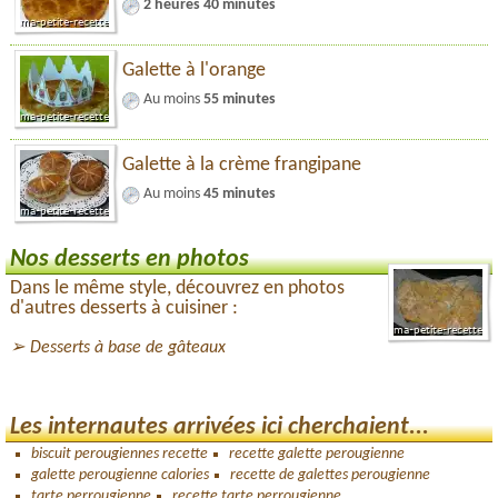
2 heures 40 minutes
Galette à l'orange
Au moins
55 minutes
Galette à la crème frangipane
Au moins
45 minutes
Nos desserts en photos
Dans le même style, découvrez en photos
d'autres desserts à cuisiner :
Desserts à base de gâteaux
Les internautes arrivées ici cherchaient...
biscuit perougiennes recette
recette galette perougienne
galette perougienne calories
recette de galettes perougienne
tarte perrougienne
recette tarte perrougienne