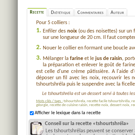
Recette
Diététique
Commentaires
Auteur
Pour 5 colliers :
1.
Enfiler des
noix
(ou des noisettes) sur un 
sur une longueur de 20 cm. Il faut compter 
2.
Nouer le collier en formant une boucle avec
3.
Mélanger la
farine
et le
jus de raisin
, port
la préparation et enlever le goût de farin
est celle d'une crème pâtissière. A l'aide d
déposer un fil avec les noix, recouvrir les 
tshourtshréla puis le suspendre avec la ficell
Le tshourtshréla est un dessert servi à toutes le
Mots clés / tags :
tshourtshrela, recette facile tshourtshréla, re
géorgie, recette de cuisine raisin, recette noix, dessert noix, 
Afficher le lexique dans la recette
Conseil sur la recette «tshourtshréla»
Les tshourtshrélas peuvent se conserver 