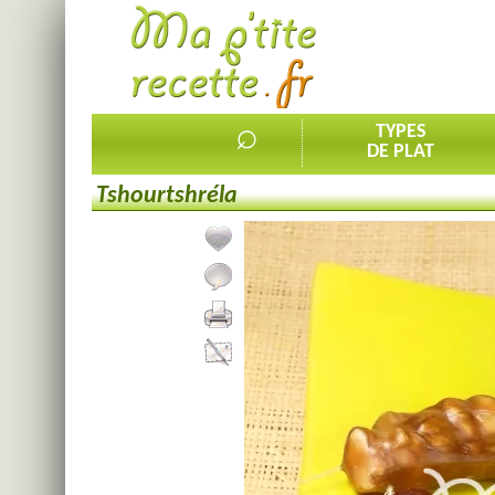
⌕
TYPES
DE PLAT
Tshourtshréla
Ajouter la recette à mes favorites
Commenter, noter la recette
Imprimer la recette
Partager cette recette