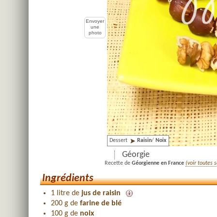
Envoyer
une
photo
Dessert
Raisin
/
Noix
Géorgie
Recette de
Géorgienne en France
(voir toutes 
Ingrédients
1 litre de
jus de raisin
200 g de
farine de blé
100 g de
noix