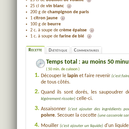
25 cl de
bouillon de volaille
25 cl de
vin blanc
200 g de
champignon de paris
1
citron jaune
100 g de
beurre
2 c. à soupe de
crème épaisse
1 c. à soupe de
farine de blé
Recette
Diététique
Commentaires
Temps total : au moins 50 minu
( 50 min. de cuisson )
1.
Découper le
lapin
et faire revenir
(c'est fai
de tous côtés.
2.
Quand ils sont dorés, les saupoudrer 
celle-ci.
légèrement rissoler)
3.
Assaisonner
(c'est ajouter des ingrédients po
poivre
. Secouer la cocotte
(une casserole s
4.
Mouiller
d'un liquide
(c'est ajouter un liquide)