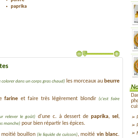
poivre
paprika
tes
les morceaux au
beurre
re colorer dans un corps gras chaud)
No
Dan
de
farine
et faire très légèrement blondir
(c'est faire
pho
cui
d'une c. à dessert de
paprika
,
sel
,
ur relever le goût)
pour bien répartir les épices.
ans manche)
 moitié bouillon
, moitié
vin blanc
.
(le liquide de cuisson)