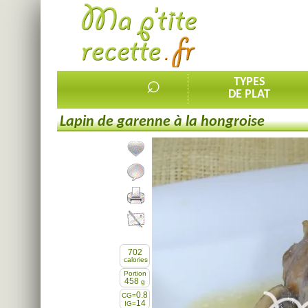
⌕
TYPES
DE PLAT
Lapin de garenne à la hongroise
Ajouter la recette à mes favorites
Commenter, noter la recette
Imprimer la recette
Partager cette recette
702
calories
Portion
458
g
0.8
CG=
14
IG=