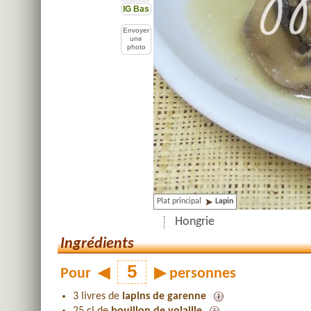
IG Bas
Envoyer
une
photo
Plat principal
Lapin
Hongrie
Ingrédients
Pour
◀
▶
personnes
3 livres de
lapins de garenne