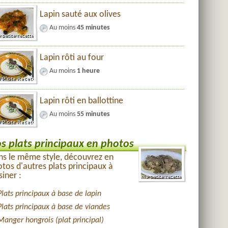
Lapin sauté aux olives
Au moins
45 minutes
Lapin rôti au four
Au moins
1 heure
Lapin rôti en ballottine
Au moins
55 minutes
s plats principaux en photos
s le même style, découvrez en
tos d'autres plats principaux à
siner :
Plats principaux à base de lapin
Plats principaux à base de viandes
Manger hongrois (plat principal)