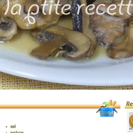
Re
sel