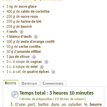
1 kg de
sucre glace
400 g de
raisin de corinthe
250 g de
sucre roux
250 g de
farine de blé
250 g de
beurre
4
œufs
4
blancs d'œufs
100 g de
zeste d'orange confit
50 g de
cerise confite
50 g d'
amande effilée
1
jus de citron
3 c. à soupe de
cognac
1 c. à soupe de
miel
1 c. à caf. de
quatre épices
Recette
Diététique
Commentaires
Temps total : 3 heures 10 minutes
( 40 min. de préparation / 2 h 30 min. de cuisson )
1.
D'une part, battre dans un saladier le
beurre