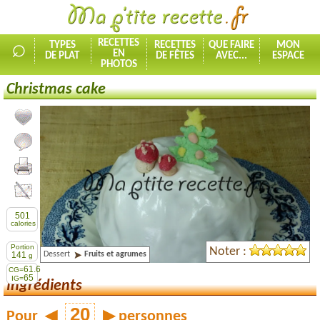
⌕
RECETTES
TYPES
RECETTES
QUE FAIRE
MON
EN
DE PLAT
DE FÊTES
AVEC...
ESPACE
PHOTOS
Christmas cake
Ajouter la recette à mes favorites
Commenter, noter la recette
Imprimer la recette
Partager cette recette
501
calories
Portion
Noter :
Dessert
Fruits et agrumes
141
g
61.6
CG=
65
IG=
Ingrédients
Pour
◀
▶
personnes