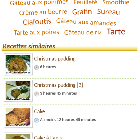
Gâteau aux pommes
Feuilleté
Smoothie
Gratin
Sureau
Crème au beurre
Clafoutis
Gâteau aux amandes
Tarte
Tarte aux poires
Gâteau de riz
Recettes similaires
Christmas pudding
6 heures
Christmas pudding [2]
3 heures 45 minutes
Cake
Au moins
12 heures 45 minutes
Cake à l'anis