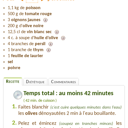
1,1 kg de
poisson
500 g de
tomate rouge
3
oignons jaunes
200 g d'
olive noire
12,5 cl de
vin blanc sec
4 c. à soupe d'
huile d'olive
4 branches de
persil
1 branche de
thym
1
feuille de laurier
sel
poivre
Recette
Diététique
Commentaires
Temps total : au moins 42 minutes
( 42 min. de cuisson )
1.
Faites blanchir
(c'est cuire quelques minutes dans l'eau)
les
olives
dénoyautées 2 min à l'eau bouillante.
2.
Pelez et émincez
les
(coupez en tranches minces)