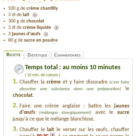
500 g de
crème chantilly
3 dl de
lait
300 g de
chocolat
3 dl de
crème liquide
3
jaunes d'œufs
80 g de
sucre en poudre
Recette
Diététique
Commentaires
Temps total : au moins 10 minutes
( 10 min. de cuisson )
1.
Chauffer la
crème
et y faire dissoudre
(c'est faire
le
absorber une substance dans une préparation)
chocolat
.
2.
Faire une crème anglaise : battre les
jaunes
d'œufs
avec le
sucre
(mélanger énergiquement)
jusqu'à ce que le mélange blanchisse.
3.
Chauffer le
lait
le verser sur les œufs, chauffer