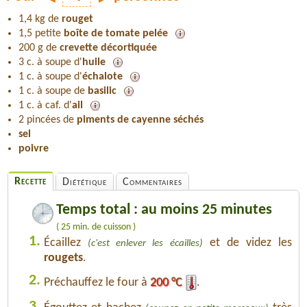
1,4 kg de
rouget
1,5 petite
boîte de tomate pelée
200 g de
crevette décortiquée
3 c. à soupe d'
huile
1 c. à soupe d'
échalote
1 c. à soupe de
basilic
1 c. à caf. d'
ail
2 pincées de
piments de cayenne séchés
sel
poivre
Recette
Diététique
Commentaires
Temps total : au moins 25 minutes
( 25 min. de cuisson )
1.
Écaillez
et de videz les
(c'est enlever les écailles)
rougets
.
2.
Préchauffez le four à
200 °C
.
3.