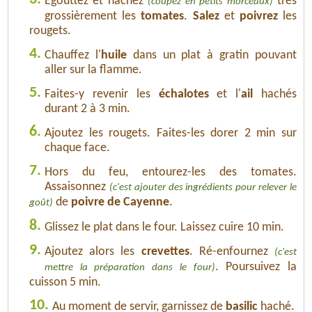
Égouttez et hachez
très
(coupez en petits morceaux)
grossièrement les
tomates
.
Salez
et
poivrez
les
rougets.
4.
Chauffez l'
huile
dans un plat à gratin pouvant
aller sur la flamme.
5.
Faites-y revenir les
échalotes
et l'
ail
hachés
durant 2 à 3 min.
6.
Ajoutez les rougets. Faites-les dorer 2 min sur
chaque face.
7.
Hors du feu, entourez-les des tomates.
Assaisonnez
(c'est ajouter des ingrédients pour relever le
de
poivre de Cayenne
.
goût)
8.
Glissez le plat dans le four. Laissez cuire 10 min.
9.
Ajoutez alors les
crevettes
. Ré-enfournez
(c'est
. Poursuivez la
mettre la préparation dans le four)
cuisson 5 min.
10.
Au moment de servir, garnissez de
basilic
haché.