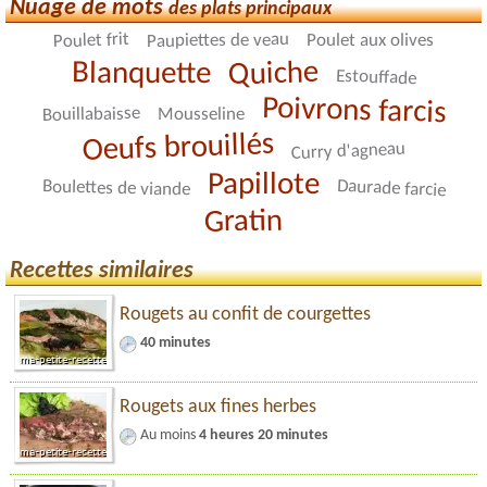
Nuage de mots
des plats principaux
Poulet frit
Paupiettes de veau
Poulet aux olives
Quiche
Blanquette
Estouffade
Poivrons farcis
Bouillabaisse
Mousseline
Oeufs brouillés
Curry d'agneau
Papillote
Daurade farcie
Boulettes de viande
Gratin
Recettes similaires
Rougets au confit de courgettes
40 minutes
Rougets aux fines herbes
Au moins
4 heures 20 minutes