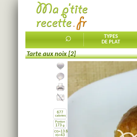
⌕
TYPES
DE PLAT
Tarte aux noix [2]
Ajouter la recette à mes favorites
Commenter, noter la recette
Imprimer la recette
Partager cette recette
677
calories
Portion
173
g
13.6
CG=
43
IG=