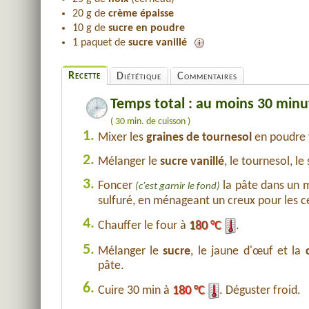
20 g de
crème épaisse
10 g de
sucre en poudre
1 paquet de
sucre vanillé
Recette
Diététique
Commentaires
Temps total : au moins 30 minu
( 30 min. de cuisson )
1.
Mixer les
graines de tournesol
en poudre 
2.
Mélanger le
sucre vanillé
, le tournesol, le
3.
Foncer
la pâte dans un
(c'est garnir le fond)
sulfuré, en ménageant un creux pour les 
4.
Chauffer le four à
180 °C
.
5.
Mélanger le
sucre
, le jaune d'œuf et la
pâte.
6.
Cuire 30 min à
180 °C
. Déguster froid.