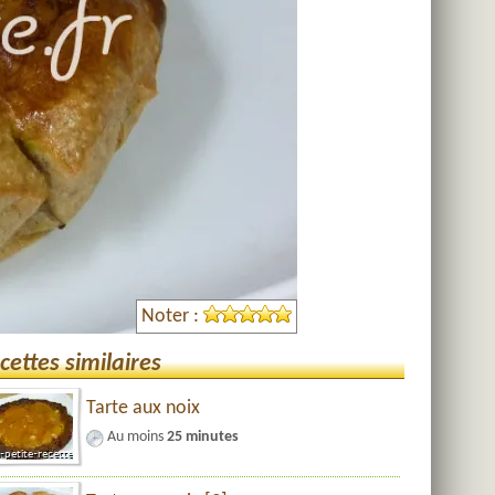
Noter :
cettes similaires
Tarte aux noix
Au moins
25 minutes