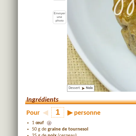
Envoyer
une
photo
Dessert
Noix
Ingrédients
Pour
◀
▶
personne
1
œuf
50 g de
graine de tournesol
25 g de
noix
(cerneau)