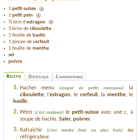
1
petit-suisse
1
petit pain
½
brin d'
estragon
3 brins de
ciboulette
1 feuille de
basilic
1 pincée de
cerfeuil
1 feuille de
menthe
sel
poivre
Recette
Diététique
Commentaires
1.
Hacher menu
la
(couper en petits morceaux)
ciboulette
, l'
estragon
, le
cerfeuil
, la
menthe
, le
basilic
.
2.
Pétrir
le
petit-suisse
avec une c. à
(c'est malaxer)
soupe de hachis.
Saler
,
poivrer
.
3.
Rafraîchir
au
(c'est rendre frais ou plus frais)
réfrigérateur.