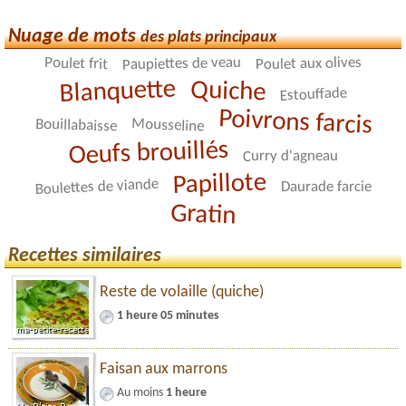
Nuage de mots
des plats principaux
Paupiettes de veau
Poulet aux olives
Poulet frit
Blanquette
Quiche
Estouffade
Poivrons farcis
Mousseline
Bouillabaisse
Oeufs brouillés
Curry d'agneau
Papillote
Boulettes de viande
Daurade farcie
Gratin
Recettes similaires
Reste de volaille (quiche)
1 heure 05 minutes
Faisan aux marrons
Au moins
1 heure