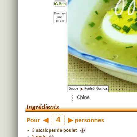
IG Bas
Envoyer
une
photo
Soupe
Poulet
/
Quinoa
Chine
Ingrédients
Pour
◀
▶
personnes
3
escalopes de poulet