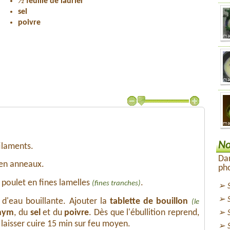
½
feuille de laurier
sel
poivre
No
filaments.
Dan
en anneaux.
pho
poulet en fines lamelles
.
(fines tranches)
 d'eau bouillante. Ajouter la
tablette de bouillon
(le
hym
, du
sel
et du
poivre
. Dès que l'ébullition reprend,
 laisser cuire 15 min sur feu moyen.