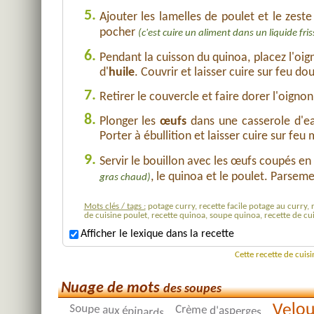
5.
Ajouter les lamelles de poulet et le zest
pocher
(c'est cuire un aliment dans un liquide fr
6.
Pendant la cuisson du quinoa, placez l'oig
d'
huile
. Couvrir et laisser cuire sur feu do
7.
Retirer le couvercle et faire dorer l'oigno
8.
Plonger les
œufs
dans une casserole d'ea
Porter à ébullition et laisser cuire sur fe
9.
Servir le bouillon avec les œufs coupés en
, le quinoa et le poulet. Parsem
gras chaud)
Mots clés / tags :
potage curry, recette facile potage au curry, 
de cuisine poulet, recette quinoa, soupe quinoa, recette de cu
Afficher le lexique dans la recette
Cette recette de cuis
Nuage de mots
des soupes
Velou
Soupe aux épinards
Crème d'asperges