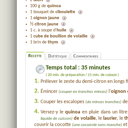
2
œufs
100 g de
quinoa
1 bouquet de
ciboulette
1
oignon jaune
½
citron jaune
1 c. à soupe d'
huile
1
cube de bouillon de volaille
1 brin de
thym
Recette
Diététique
Commentaires
Temps total : 35 minutes
( 20 min. de préparation / 15 min. de cuisson )
1.
Prélever le zeste du demi-citron en longs 
2.
Émincer
l'
oignon
(couper en tranches minces)
3.
Couper les escalopes
de 
(de minces tranches)
4.
Versez-y le
quinoa
en pluie dans un litre
de volaille
, le
laurier
, le
t
liquide de cuisson)
couvrir la cocotte
et
(une casserole sans manche)