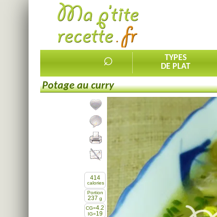
⌕
TYPES
DE PLAT
Potage au curry
Ajouter la recette à mes favorites
Commenter, noter la recette
Imprimer la recette
Partager cette recette
414
calories
Portion
237
g
4.2
CG=
19
IG=