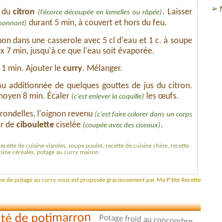
e du
citron
. Laisser
(l'écorce découpée en lamelles ou râpée)
durant 5 min, à couvert et hors du feu.
issonnant)
non dans une casserole avec 5 cl d'eau et 1 c. à soupe
ux 7 min, jusqu'à ce que l'eau soit évaporée.
n 1 min. Ajouter le
curry
. Mélanger.
u additionnée de quelques gouttes de jus du citron.
u moyen 8 min. Écaler
les œufs.
(c'est enlever la coquille)
 rondelles, l'oignon revenu
(c'est faire colorer dans un corps
er de
ciboulette
ciselée
.
(coupée avec des ciseaux)
recette de cuisine viandes, soupe poulet, recette de cuisine chine, recette
isine céréales, potage au curry maison
ine de potage au curry vous est proposée gracieusement par Ma P'tite Recette
té de potimarron
Potage froid au concombre