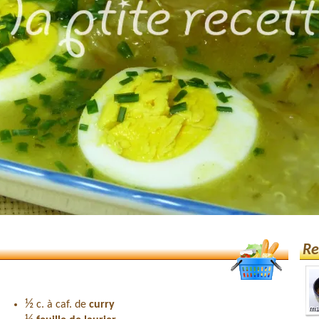
Re
½
c. à caf. de
curry