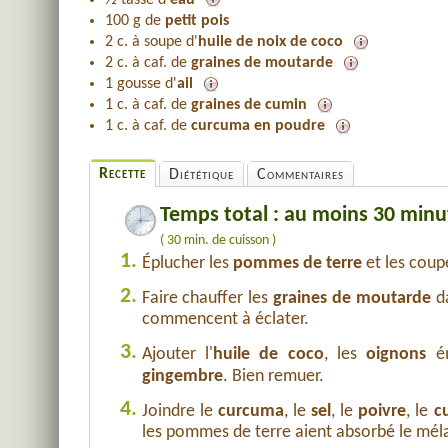
tasse d'
eau
100 g de
petit pois
2 c. à soupe d'
huile de noix de coco
2 c. à caf. de
graines de moutarde
1 gousse d'
ail
1 c. à caf. de
graines de cumin
1 c. à caf. de
curcuma en poudre
Recette
Diététique
Commentaires
Temps total : au moins 30 minu
( 30 min. de cuisson )
1.
Éplucher les
pommes de terre
et les coup
2.
Faire chauffer les
graines de moutarde
da
commencent à éclater.
3.
Ajouter l'
huile de coco
, les
oignons
é
gingembre
. Bien remuer.
4.
Joindre le
curcuma
, le
sel
, le
poivre
, le
c
les pommes de terre aient absorbé le mél