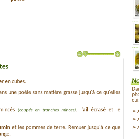
tes
No
er en cubes.
Dan
ns une poêle sans matière grasse jusqu'à ce qu'elles
ph
cui
mincés
, l'
ail
écrasé et le
(coupés en tranches minces)
umin
et les pommes de terre. Remuer jusqu'à ce que
ange.