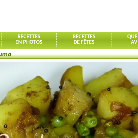
RECETTES
RECETTES
QUE
EN PHOTOS
DE FÊTES
AV
cuma