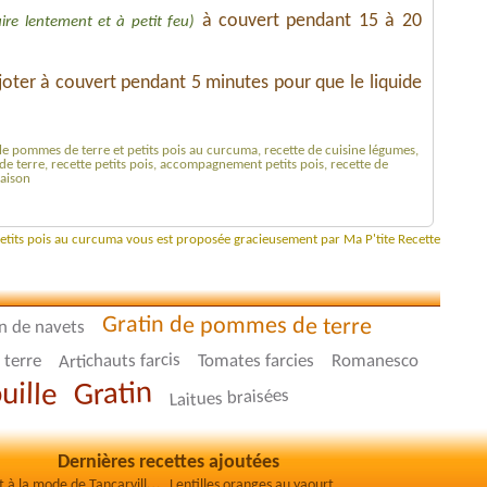
à couvert pendant 15 à 20
cuire lentement et à petit feu)
ijoter à couvert pendant 5 minutes pour que le liquide
le pommes de terre et petits pois au curcuma, recette de cuisine légumes,
terre, recette petits pois, accompagnement petits pois, recette de
maison
petits pois au curcuma vous est proposée gracieusement par Ma P'tite Recette
Gratin de pommes de terre
n de navets
Artichauts farcis
Tomates farcies
Romanesco
terre
Gratin
uille
Laitues braisées
Dernières recettes ajoutées
V
ol-au-vent à la mode de Tancarville
Lentilles oranges au yaourt