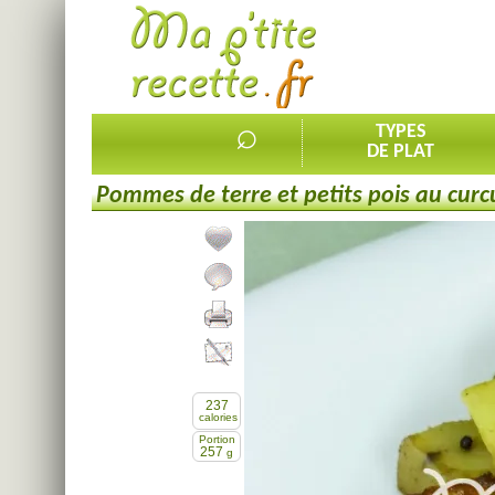
⌕
TYPES
DE PLAT
Pommes de terre et petits pois au cur
Ajouter la recette à mes favorites
Commenter, noter la recette
Imprimer la recette
Partager cette recette
237
calories
Portion
257
g