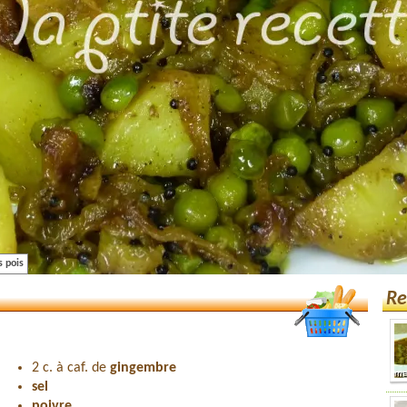
s pois
Re
2 c. à caf. de
gingembre
sel
poivre