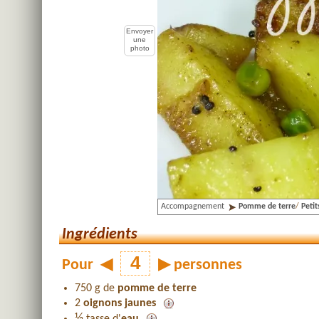
Envoyer
une
photo
Accompagnement
Pomme de terre
/
Petit
Ingrédients
Pour
◀
▶
personnes
750 g de
pomme de terre
2
oignons jaunes
½