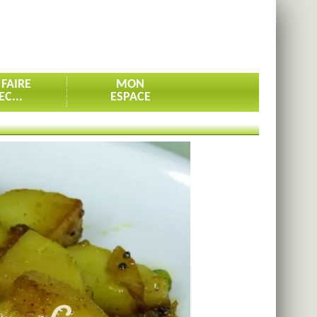
 FAIRE
MON
EC...
ESPACE