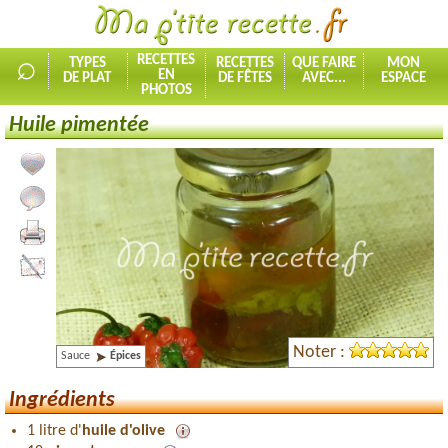
⌕
RECETTES
TYPES
RECETTES
QUE FAIRE
MON
EN
DE PLAT
DE FÊTES
AVEC...
ESPACE
PHOTOS
Huile pimentée
Ajouter la recette à mes favorites
Commenter, noter la recette
Imprimer la recette
Partager cette recette
Noter :
Sauce
Épices
Ingrédients
1 litre d'
huile d'olive