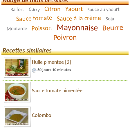
Nuage de mots
des sauces
Citron
Yaourt
Curry
Sauce au yaourt
Raifort
Sauce tomate
Sauce à la crème
Soja
Mayonnaise
Beurre
Poisson
Moutarde
Poivron
Recettes similaires
Huile pimentée [2]
60 jours 10 minutes
Sauce tomate pimentée
Colombo