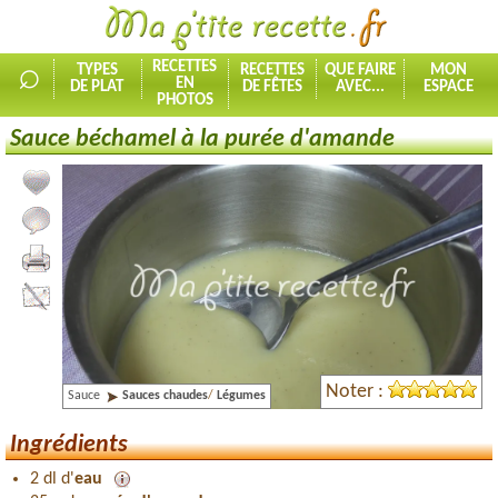
⌕
RECETTES
TYPES
RECETTES
QUE FAIRE
MON
EN
DE PLAT
DE FÊTES
AVEC...
ESPACE
PHOTOS
Sauce béchamel à la purée d'amande
Ajouter la recette à mes favorites
Commenter, noter la recette
Imprimer la recette
Partager cette recette
Noter :
Sauce
Sauces chaudes
/
Légumes
Ingrédients
2 dl d'
eau