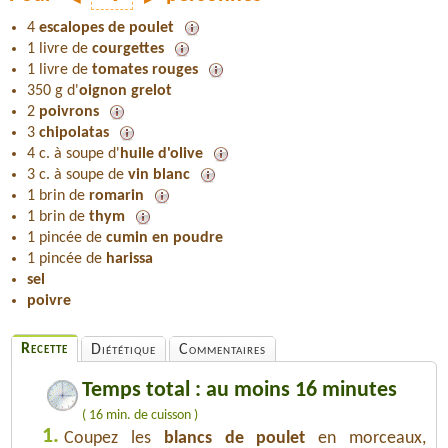
4
escalopes de poulet
1 livre de
courgettes
1 livre de
tomates rouges
350 g d'
oignon grelot
2
poivrons
3
chipolatas
4 c. à soupe d'
huile d'olive
3 c. à soupe de
vin blanc
1 brin de
romarin
1 brin de
thym
1 pincée de
cumin en poudre
1 pincée de
harissa
sel
poivre
Recette
Diététique
Commentaires
Temps total : au moins 16 minutes
( 16 min. de cuisson )
1.
Coupez les
blancs de poulet
en morceaux,