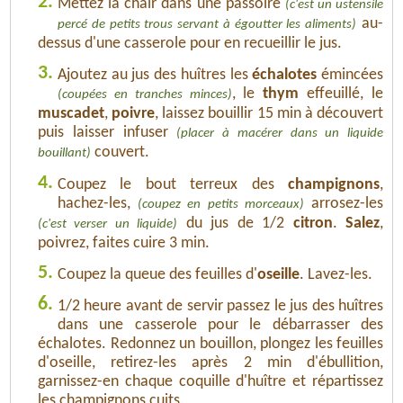
2.
Mettez la chair dans une passoire
(c'est un ustensile
au-
percé de petits trous servant à égoutter les aliments)
dessus d'une casserole pour en recueillir le jus.
3.
Ajoutez au jus des huîtres les
échalotes
émincées
, le
thym
effeuillé, le
(coupées en tranches minces)
muscadet
,
poivre
, laissez bouillir 15 min à découvert
puis laisser infuser
(placer à macérer dans un liquide
couvert.
bouillant)
4.
Coupez le bout terreux des
champignons
,
hachez-les,
arrosez-les
(coupez en petits morceaux)
du jus de 1/2
citron
.
Salez
,
(c'est verser un liquide)
poivrez, faites cuire 3 min.
5.
Coupez la queue des feuilles d'
oseille
. Lavez-les.
6.
1/2 heure avant de servir passez le jus des huîtres
dans une casserole pour le débarrasser des
échalotes. Redonnez un bouillon, plongez les feuilles
d'oseille, retirez-les après 2 min d'ébullition,
garnissez-en chaque coquille d'huître et répartissez
les champignons cuits.