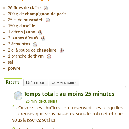
36
fines de claire
300 g de
champignon de paris
25 cl de
muscadet
150 g d'
oseille
1
citron jaune
3
jaunes d'œufs
3
échalotes
2 c. à soupe de
chapelure
1 branche de
thym
sel
poivre
Recette
Diététique
Commentaires
Temps total : au moins 25 minutes
( 25 min. de cuisson )
1.
Ouvrez les
huîtres
en réservant les coquilles
creuses que vous passerez sous le robinet et que
vous laisserez sécher.