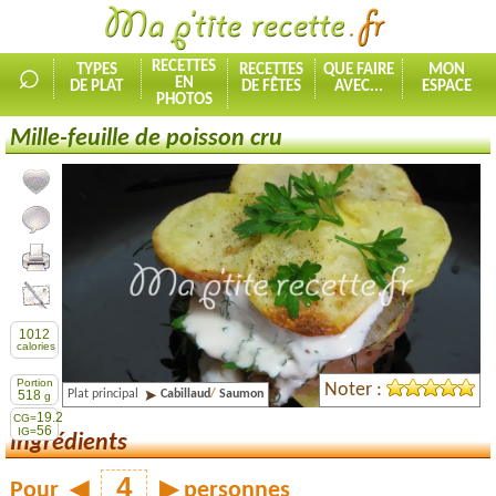
⌕
RECETTES
TYPES
RECETTES
QUE FAIRE
MON
EN
DE PLAT
DE FÊTES
AVEC...
ESPACE
PHOTOS
Mille-feuille de poisson cru
Ajouter la recette à mes favorites
Commenter, noter la recette
Imprimer la recette
Partager cette recette
1012
calories
Portion
Noter :
Plat principal
Cabillaud
/
Saumon
518
g
19.2
CG=
56
IG=
Ingrédients
Pour
◀
▶
personnes