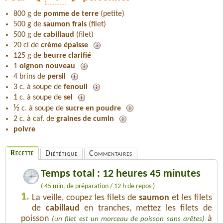
800 g de
pomme de terre
(petite)
500 g de
saumon frais
(filet)
500 g de
cabillaud
(filet)
20 cl de
crème épaisse
125 g de
beurre clarifié
1
oignon nouveau
4 brins de
persil
3 c. à soupe de
fenouil
1 c. à soupe de
sel
½
c. à soupe de
sucre en poudre
2 c. à caf. de
graines de cumin
poivre
Recette
Diététique
Commentaires
Temps total : 12 heures 45 minutes
( 45 min. de préparation / 12 h de repos )
1.
La veille, coupez les filets de
saumon
et les filets
de
cabillaud
en tranches, mettez les filets de
poisson
à
(un filet est un morceau de poisson sans arêtes)