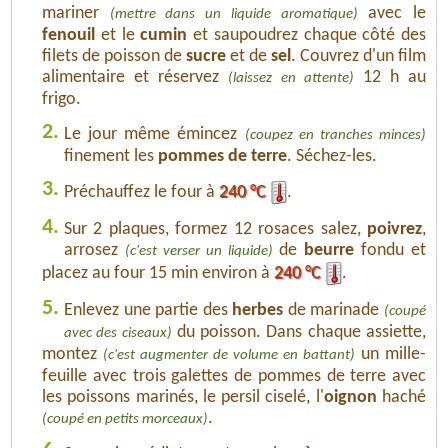
mariner
avec le
(mettre dans un liquide aromatique)
fenouil
et le
cumin
et saupoudrez chaque côté des
filets de poisson de
sucre
et de
sel
. Couvrez d'un film
alimentaire et réservez
12 h au
(laissez en attente)
frigo.
2.
Le jour même émincez
(coupez en tranches minces)
finement les
pommes de terre
. Séchez-les.
3.
Préchauffez le four à
240 °C
.
4.
Sur 2 plaques, formez 12 rosaces salez,
poivrez
,
arrosez
de
beurre
fondu et
(c'est verser un liquide)
placez au four 15 min environ à
240 °C
.
5.
Enlevez une partie des
herbes
de marinade
(coupé
du poisson. Dans chaque assiette,
avec des ciseaux)
montez
un mille-
(c'est augmenter de volume en battant)
feuille avec trois galettes de pommes de terre avec
les poissons marinés, le persil ciselé, l'
oignon
haché
.
(coupé en petits morceaux)