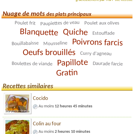
Nuage de mots
des plats principaux
Paupiettes de veau
Poulet frit
Poulet aux olives
Blanquette
Quiche
Estouffade
Poivrons farcis
Mousseline
Bouillabaisse
Oeufs brouillés
Curry d'agneau
Papillote
Daurade farcie
Boulettes de viande
Gratin
Recettes similaires
Cocido
Au moins
12 heures 45 minutes
Colin au four
Au moins
2 heures 10 minutes