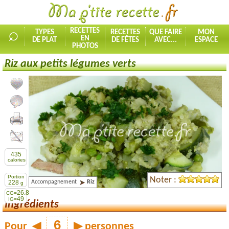
⌕
RECETTES
TYPES
RECETTES
QUE FAIRE
MON
EN
DE PLAT
DE FÊTES
AVEC...
ESPACE
PHOTOS
Riz aux petits légumes verts
Ajouter la recette à mes favorites
Commenter, noter la recette
Imprimer la recette
Partager cette recette
435
calories
Portion
Noter :
Accompagnement
Riz
228
g
26.8
CG=
49
IG=
Ingrédients
Pour
◀
▶
personnes