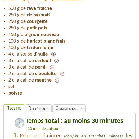
500 g de
fève fraîche
250 g de
riz basmati
250 g de
courgette
250 g de
petit pois
150 g d'
oignon nouveau
100 g de
haricot blanc frais
100 g de
lardon fumé
4 c. à soupe d'
huile
3 c. à caf. de
cerfeuil
3 c. à caf. de
persil
2 c. à caf. de
ciboulette
2 c. à caf. de
menthe
sel
poivre
Recette
Diététique
Commentaires
Temps total : au moins 30 minutes
( 30 min. de cuisson )
1.
Peler et émincer
les
(couper en tranches minces)