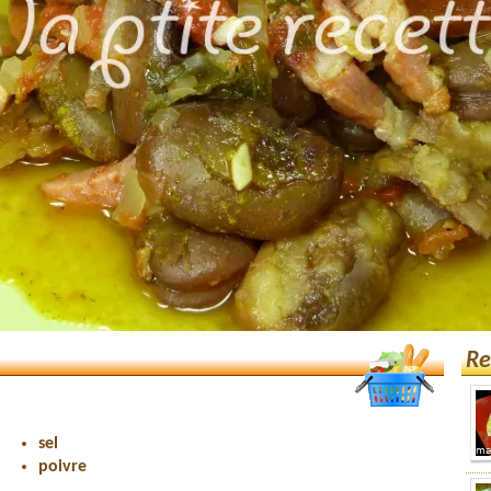
Re
sel
poivre