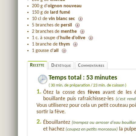
200 g d'
oignon nouveau
150 g de
lard fumé
10 cl de
vin blanc sec
5 branches de
persil
2 branches de
menthe
1 c. à soupe d'
huile d'olive
1 branche de
thym
1 gousse d'
ail
Recette
Diététique
Commentaires
Temps total : 53 minutes
( 30 min. de préparation / 23 min. de cuisson )
1.
Ôtez la cosse des
fèves
avant de les é
bouillante puis rafraîchissez-les
(c'est rend
Vous utiliserez pour cela un petit couteau p
sortir la fève.
2.
Ébouillantez
(trempez ou arroser d'eau bouillan
et hachez
la pulpe
(coupez en petits morceaux)