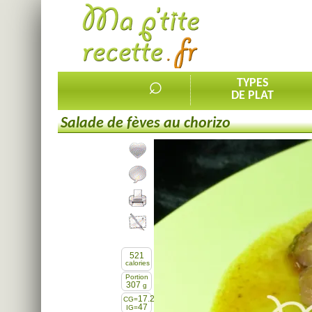
⌕
TYPES
DE PLAT
Salade de fèves au chorizo
Ajouter la recette à mes favorites
Commenter, noter la recette
Imprimer la recette
Partager cette recette
521
calories
Portion
307
g
17.2
CG=
47
IG=