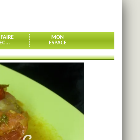
 FAIRE
MON
EC...
ESPACE