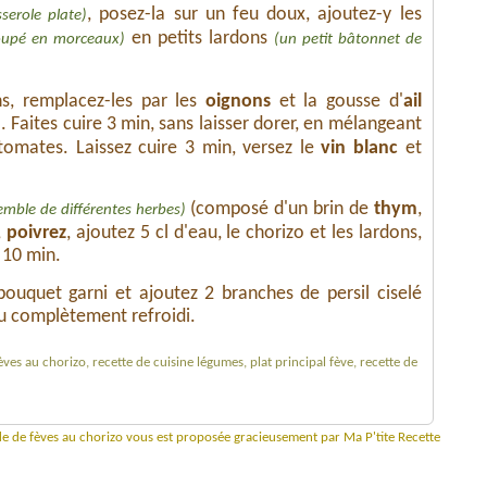
, posez-la sur un feu doux, ajoutez-y les
serole plate)
en petits lardons
oupé en morceaux)
(un petit bâtonnet de
ns, remplacez-les par les
oignons
et la gousse d'
ail
. Faites cuire 3 min, sans laisser dorer, en mélangeant
)
tomates. Laissez cuire 3 min, versez le
vin blanc
et
(composé d'un brin de
thym
,
emble de différentes herbes)
,
poivrez
, ajoutez 5 cl d'eau, le chorizo et les lardons,
 10 min.
 bouquet garni et ajoutez 2 branches de persil ciselé
ou complètement refroidi.
èves au chorizo, recette de cuisine légumes, plat principal fève, recette de
ade de fèves au chorizo vous est proposée gracieusement par Ma P'tite Recette