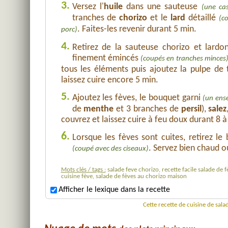
3.
Versez l'
huile
dans une sauteuse
(une cas
tranches de
chorizo
et le
lard
détaillé
(c
. Faites-les revenir durant 5 min.
porc)
4.
Retirez de la sauteuse chorizo et lardo
finement émincés
(coupés en tranches minces
tous les éléments puis ajoutez la pulpe de 
laissez cuire encore 5 min.
5.
Ajoutez les fèves, le bouquet garni
(un ens
de
menthe
et 3 branches de
persil
),
salez
couvrez et laissez cuire à feu doux durant 8 à
6.
Lorsque les fèves sont cuites, retirez le
. Servez bien chaud 
(coupé avec des ciseaux)
Mots clés / tags :
salade feve chorizo, recette facile salade de f
cuisine fève, salade de fèves au chorizo maison
Afficher le lexique dans la recette
Cette recette de cuisine de sal