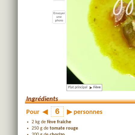
Envoyer
une
photo
Plat principal
Fève
Ingrédients
Pour
◀
▶
personnes
2 kg de
fève fraîche
250 g de
tomate rouge
200 g de
chorizo