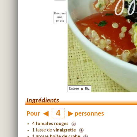
Envoyer
une
photo
Entrée
Riz
Ingrédients
Pour
◀
▶
personnes
4
tomates rouges
1 tasse de
vinaigrette
1 grosse
boîte de crabe