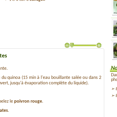
tes
No
ante.
Dan
 du quinoa (15 min à l'eau bouillante salée ou dans 2
pho
vert, jusqu'à évaporation complète du liquide).
 pelez le
poivron rouge
.
ates
.