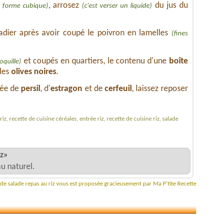
, arrosez
du jus du
 forme cubique)
(c'est verser un liquide)
dier après avoir coupé le poivron en lamelles
(fines
et coupés en quartiers, le contenu d'une
boîte
oquille)
 les
olives noires
.
née de
persil
, d'
estragon
et de
cerfeuil
, laissez reposer
riz, recette de cuisine céréales, entrée riz, recette de cuisine riz, salade
iz»
u naturel.
 de salade repas au riz vous est proposée gracieusement par Ma P'tite Recette