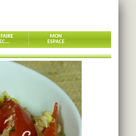
 FAIRE
MON
EC...
ESPACE