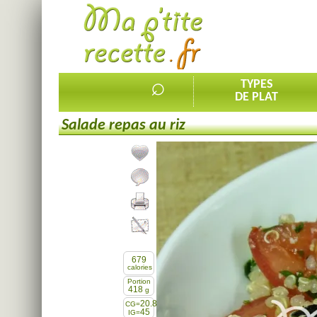
⌕
TYPES
DE PLAT
Salade repas au riz
Ajouter la recette à mes favorites
Commenter, noter la recette
Imprimer la recette
Partager cette recette
679
calories
Portion
418
g
20.8
CG=
45
IG=