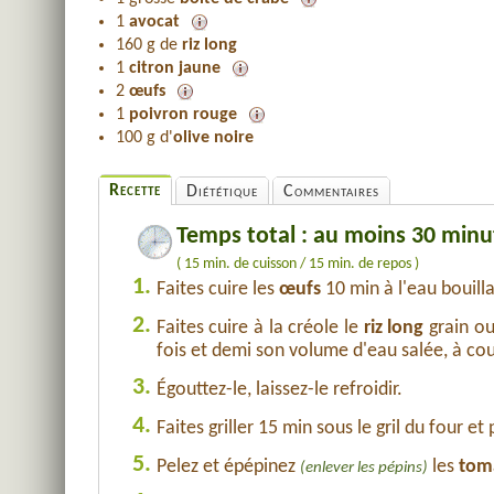
1
avocat
160 g de
riz long
1
citron jaune
2
œufs
1
poivron rouge
100 g d'
olive noire
Recette
Diététique
Commentaires
Temps total : au moins 30 minu
( 15 min. de cuisson / 15 min. de repos )
1.
Faites cuire les
œufs
10 min à l'eau bouill
2.
Faites cuire à la créole le
riz long
grain ou
fois et demi son volume d'eau salée, à cou
3.
Égouttez-le, laissez-le refroidir.
4.
Faites griller 15 min sous le gril du four et
5.
Pelez et épépinez
les
tom
(enlever les pépins)