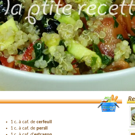
Re
1 c. à caf. de
cerfeuil
1 c. à caf. de
persil
1 c. à caf. d'
estragon