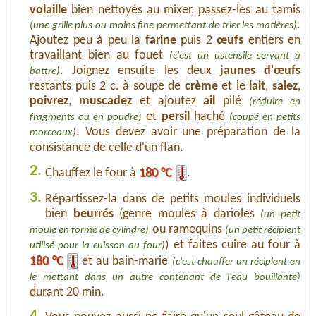
volaille
bien nettoyés au mixer, passez-les au tamis
.
(une grille plus ou moins fine permettant de trier les matières)
Ajoutez peu à peu la
farine
puis 2
œufs
entiers en
travaillant bien au fouet
(c'est un ustensile servant à
. Joignez ensuite les deux
jaunes d'œufs
battre)
restants puis 2 c. à soupe de
crème
et le
lait
,
salez
,
poivrez
,
muscadez
et ajoutez
ail
pilé
(réduire en
et
persil
haché
fragments ou en poudre)
(coupé en petits
. Vous devez avoir une préparation de la
morceaux)
consistance de celle d'un flan.
2.
Chauffez le four à
180 °C
.
3.
Répartissez-la dans de petits moules individuels
bien
beurrés
(genre moules à darioles
(un petit
ou ramequins
moule en forme de cylindre)
(un petit récipient
) et faites cuire au four à
utilisé pour la cuisson au four)
180 °C
et au bain-marie
(c'est chauffer un récipient en
le mettant dans un autre contenant de l'eau bouillante)
durant 20 min.
4.