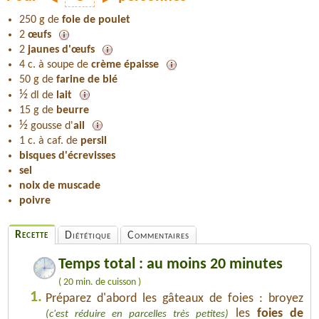
250 g de
foie de poulet
2
œufs
2
jaunes d'œufs
4 c. à soupe de
crème épaisse
50 g de
farine de blé
½
dl de
lait
15 g de
beurre
½
gousse d'
ail
1 c. à caf. de
persil
bisques d'écrevisses
sel
noix de muscade
poivre
Recette
Diététique
Commentaires
Temps total : au moins 20 minutes
( 20 min. de cuisson )
1.
Préparez d'abord les gâteaux de foies : broyez
les
foies de
(c'est réduire en parcelles très petites)