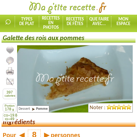
⌕
RECETTES
TYPES
RECETTES
QUE FAIRE
MON
EN
DE PLAT
DE FÊTES
AVEC...
ESPACE
PHOTOS
Galette des rois aux pommes
Ajouter la recette à mes favorites
Commenter, noter la recette
Imprimer la recette
Partager cette recette
397
calories
Portion
Noter :
Dessert
Pomme
178
g
19.6
CG=
49
IG=
Ingrédients
Pour
◀
▶
personnes