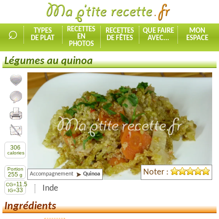
⌕
RECETTES
TYPES
RECETTES
QUE FAIRE
MON
EN
DE PLAT
DE FÊTES
AVEC...
ESPACE
PHOTOS
Légumes au quinoa
Ajouter la recette à mes favorites
Commenter, noter la recette
Imprimer la recette
Partager cette recette
306
calories
Portion
Noter :
Accompagnement
Quinoa
255
g
11.5
CG=
Inde
33
IG=
Ingrédients