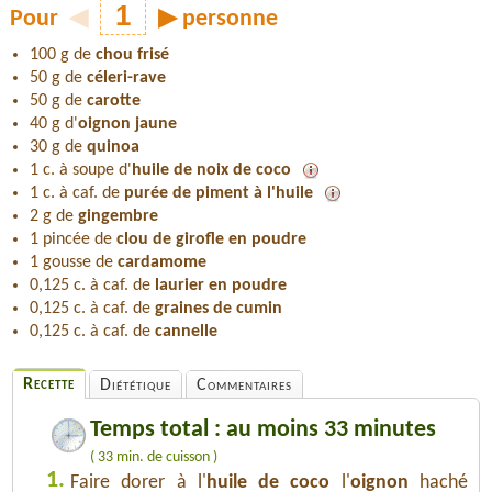
Pour
◀
▶
personne
100 g de
chou frisé
50 g de
céleri-rave
50 g de
carotte
40 g d'
oignon jaune
30 g de
quinoa
1 c. à soupe d'
huile de noix de coco
1 c. à caf. de
purée de piment à l'huile
2 g de
gingembre
1 pincée de
clou de girofle en poudre
1 gousse de
cardamome
0,125 c. à caf. de
laurier en poudre
0,125 c. à caf. de
graines de cumin
0,125 c. à caf. de
cannelle
Recette
Diététique
Commentaires
Temps total : au moins 33 minutes
( 33 min. de cuisson )
1.
Faire dorer à l'
huile de coco
l'
oignon
haché