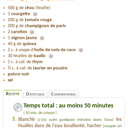
500 g de
chou
(feuille)
1
courgette
200 g de
tomate rouge
200 g de
champignon de paris
2
carottes
1
oignon jaune
40 g de
quinoa
2 c. à soupe d'
huile de noix de coco
30 feuilles de
basilic
1 c. à caf. de
thym
¼
c. à caf. de
laurier en poudre
poivre noir
sel
Recette
Diététique
Commentaires
Temps total : au moins 50 minutes
( 50 min. de cuisson )
1.
Blanchir
les
(c'est cuire quelques minutes dans l'eau)
feuilles dans de l'eau bouillante, hacher
(couper en