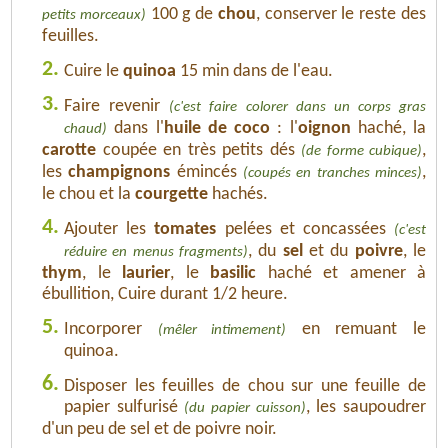
100 g de
chou
, conserver le reste des
petits morceaux)
feuilles.
2.
Cuire le
quinoa
15 min dans de l'eau.
3.
Faire revenir
(c'est faire colorer dans un corps gras
dans l'
huile de coco
: l'
oignon
haché, la
chaud)
carotte
coupée en très petits dés
,
(de forme cubique)
les
champignons
émincés
,
(coupés en tranches minces)
le chou et la
courgette
hachés.
4.
Ajouter les
tomates
pelées et concassées
(c'est
, du
sel
et du
poivre
, le
réduire en menus fragments)
thym
, le
laurier
, le
basilic
haché et amener à
ébullition, Cuire durant 1/2 heure.
5.
Incorporer
en remuant le
(mêler intimement)
quinoa.
6.
Disposer les feuilles de chou sur une feuille de
papier sulfurisé
, les saupoudrer
(du papier cuisson)
d'un peu de sel et de poivre noir.