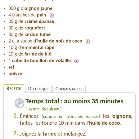
300 g d'
oignon jaune
4 tranches de
pain
35 g de
crème épaisse
30 g de
roquefort
30 g de
lardon fumé
2 c. à soupe d'
huile de noix de coco
10 g d'
emmental râpé
10 g de
farine de blé
1
cube de bouillon de volaille
sel
poivre
Recette
Diététique
Commentaires
Temps total : au moins 35 minutes
( 35 min. de cuisson )
1.
Émincez
les
oignons
,
(coupez en tranches minces)
faites-les fondre 10 min dans l'
huile de coco
.
2.
Joignez la
farine
et mélangez.