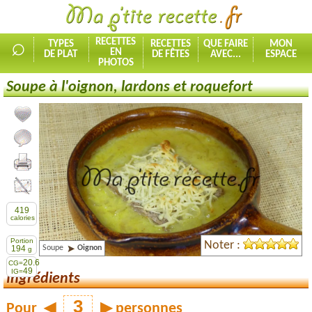
⌕
RECETTES
TYPES
RECETTES
QUE FAIRE
MON
EN
DE PLAT
DE FÊTES
AVEC...
ESPACE
PHOTOS
Soupe à l'oignon, lardons et roquefort
Ajouter la recette à mes favorites
Commenter, noter la recette
Imprimer la recette
Partager cette recette
419
calories
Portion
Noter :
Soupe
Oignon
194
g
20.6
CG=
49
IG=
Ingrédients
Pour
◀
▶
personnes