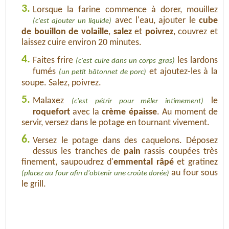
3.
Lorsque la farine commence à dorer, mouillez
avec l'eau, ajouter le
cube
(c'est ajouter un liquide)
de bouillon de volaille
,
salez
et
poivrez
, couvrez et
laissez cuire environ 20 minutes.
4.
Faites frire
les lardons
(c'est cuire dans un corps gras)
fumés
et ajoutez-les à la
(un petit bâtonnet de porc)
soupe. Salez, poivrez.
5.
Malaxez
le
(c'est pétrir pour mêler intimement)
roquefort
avec la
crème épaisse
. Au moment de
servir, versez dans le potage en tournant vivement.
6.
Versez le potage dans des caquelons. Déposez
dessus les tranches de
pain
rassis coupées très
finement, saupoudrez d'
emmental râpé
et gratinez
au four sous
(placez au four afin d'obtenir une croûte dorée)
le grill.