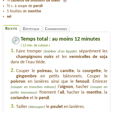
¼
tablette de bouillon de bœuf
½
c. à soupe de
persil
5 feuilles de
menthe
sel
Recette
Diététique
Commentaires
Temps total : au moins 12 minutes
( 12 min. de cuisson )
1.
Faire tremper
séparément les
(imbiber d'un liquide)
champignons noirs
et les
vermicelles de soja
dans de l'eau tiède.
2.
Couper le
poireau
, la
carotte
, la
courgette
, le
gingembre
en petits bâtonnets. Couper le
poivron
en lanières ainsi que le
fenouil
. Émincer
l'
oignon
, hacher
(couper en tranches minces)
(couper en
finement l'
ail
, hacher la
menthe
, la
petits morceaux)
coriandre
et le
persil
.
3.
Tailler
le
poulet
en lanières.
(découper)