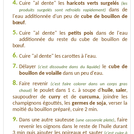
4.
Cuire "al dente" les
haricots verts surgelés
(les
dans de
produits surgelés sont refroidis rapidement)
l'eau additionnée d'un peu de
cube de bouillon de
bœuf
.
5.
Cuire "al dente" les
petits pois
dans de l'eau
additionnée du reste du cube de bouillon de
bœuf.
6.
Cuire "al dente" les carottes à l'eau.
7.
Délayer
le
cube de
(c'est dissoudre dans du liquide)
bouillon de volaille
dans un peu d'eau.
8.
Faire revenir
(c'est faire colorer dans un corps gras
le poulet dans 1 c. à soupe d'
huile
,
saler
,
chaud)
saupoudrer de
curry
et de
curcuma
, joindre les
champignons égouttés, les
germes de soja
, verser la
moitié du bouillon préparé, cuire 2 min.
9.
Dans une autre sauteuse
, faire
(une casserole plate)
revenir les oignons dans le reste de l'huile durant
3 min puis ajouter les poireaux et sauter
(c'est cuire à