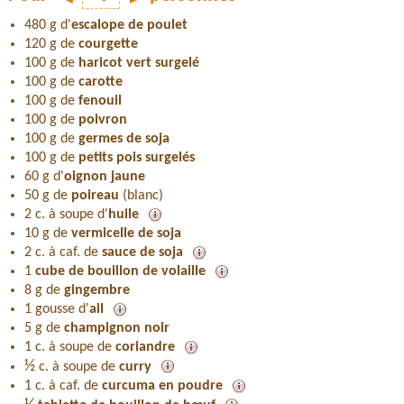
480 g d'
escalope de poulet
120 g de
courgette
100 g de
haricot vert surgelé
100 g de
carotte
100 g de
fenouil
100 g de
poivron
100 g de
germes de soja
100 g de
petits pois surgelés
60 g d'
oignon jaune
50 g de
poireau
(blanc)
2 c. à soupe d'
huile
10 g de
vermicelle de soja
2 c. à caf. de
sauce de soja
1
cube de bouillon de volaille
8 g de
gingembre
1 gousse d'
ail
5 g de
champignon noir
1 c. à soupe de
coriandre
½
c. à soupe de
curry
1 c. à caf. de
curcuma en poudre