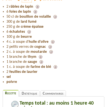
2
râbles de lapin
6
foies de lapin
50 cl de
bouillon de volaille
300 g de
lard fumé
250 g de
crème épaisse
6
échalotes
100 g de
beurre
4 c. à soupe d'
huile d'olive
2 petits verres de
cognac
2 c. à soupe de
moutarde
1 branche de
thym
1 branche de
sauge
1 c. à soupe de
farine de blé
2
feuilles de laurier
sel
poivre
Recette
Diététique
Commentaires
Temps total : au moins 1 heure 40