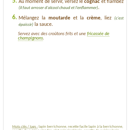
5.
Au moment de servir, versez le
cognac
et flambez
.
(il faut arroser d'alcool chaud et l'enflammer)
6.
Mélangez la
moutarde
et la
crème
, liez
(c'est
la sauce.
épaissir)
Servez avec des croûtons frits et une
fricassée de
champignons
.
Mots clés / tags :
lapin berrichonne, recette facile lapin à la berrichonne,