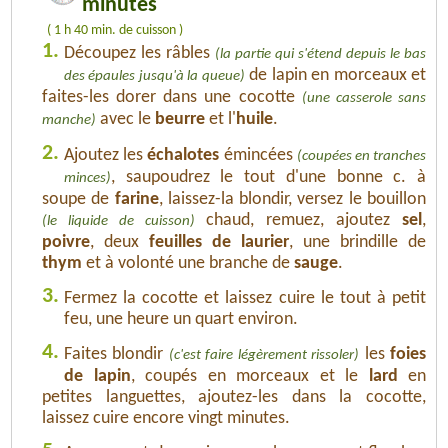
minutes
( 1 h 40 min. de cuisson )
1.
Découpez les râbles
(la partie qui s'étend depuis le bas
de lapin en morceaux et
des épaules jusqu'à la queue)
faites-les dorer dans une cocotte
(une casserole sans
avec le
beurre
et l'
huile
.
manche)
2.
Ajoutez les
échalotes
émincées
(coupées en tranches
, saupoudrez le tout d'une bonne c. à
minces)
soupe de
farine
, laissez-la blondir, versez le bouillon
chaud, remuez, ajoutez
sel
,
(le liquide de cuisson)
poivre
, deux
feuilles de laurier
, une brindille de
thym
et à volonté une branche de
sauge
.
3.
Fermez la cocotte et laissez cuire le tout à petit
feu, une heure un quart environ.
4.
Faites blondir
les
foies
(c'est faire légèrement rissoler)
de lapin
, coupés en morceaux et le
lard
en
petites languettes, ajoutez-les dans la cocotte,
laissez cuire encore vingt minutes.