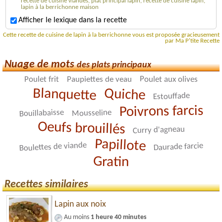
recette de cuisine viandes, plat principal lapin, recette de cuisine lapin,
lapin à la berrichonne maison
Afficher le lexique dans la recette
Cette recette de cuisine de lapin à la berrichonne vous est proposée gracieusement
par Ma P'tite Recette
Nuage de mots
des plats principaux
Poulet aux olives
Poulet frit
Paupiettes de veau
Blanquette
Quiche
Estouffade
Poivrons farcis
Bouillabaisse
Mousseline
Oeufs brouillés
Curry d'agneau
Papillote
Boulettes de viande
Daurade farcie
Gratin
Recettes similaires
Lapin aux noix
Au moins
1 heure 40 minutes