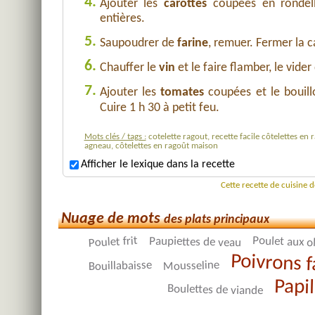
4.
Ajouter les
carottes
coupées en rondel
entières.
5.
Saupoudrer de
farine
, remuer. Fermer la c
6.
Chauffer le
vin
et le faire flamber, le vider
7.
Ajouter les
tomates
coupées et le bouil
Cuire 1 h 30 à petit feu.
Mots clés / tags :
cotelette ragout, recette facile côtelettes en 
agneau, côtelettes en ragoût maison
Afficher le lexique dans la recette
Cette recette de cuisine 
Nuage de mots
des plats principaux
Poulet aux o
Poulet frit
Paupiettes de veau
Poivrons f
Mousseline
Bouillabaisse
Papil
Boulettes de viande