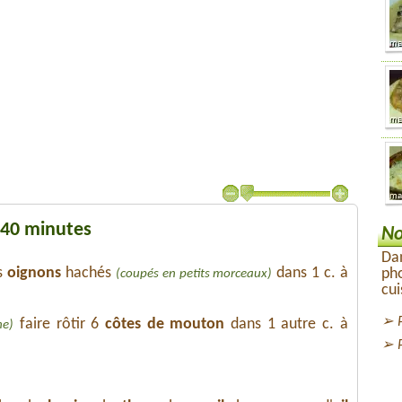
 40 minutes
No
Dan
s
oignons
hachés
dans 1 c. à
pho
(coupés en petits morceaux)
cui
faire rôtir 6
côtes de mouton
dans 1 autre c. à
he)