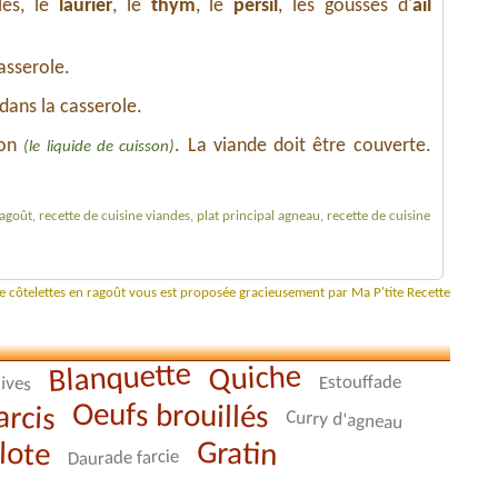
les, le
laurier
, le
thym
, le
persil
, les gousses d'
ail
asserole.
 dans la casserole.
lon
. La viande doit être couverte.
(le liquide de cuisson)
ragoût, recette de cuisine viandes, plat principal agneau, recette de cuisine
de côtelettes en ragoût vous est proposée gracieusement par Ma P'tite Recette
Blanquette
Quiche
lives
Estouffade
arcis
Oeufs brouillés
Curry d'agneau
lote
Gratin
Daurade farcie