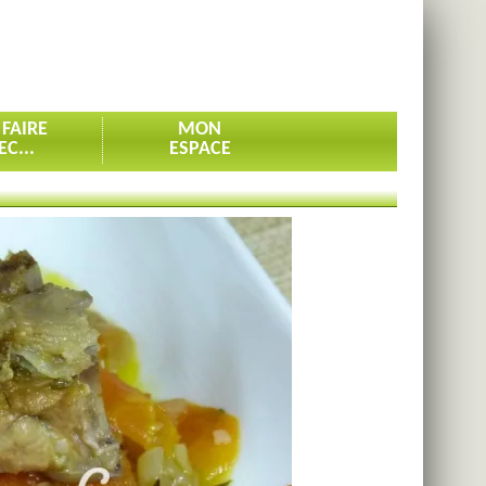
 FAIRE
MON
EC...
ESPACE