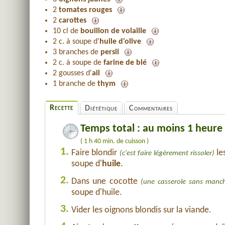
2
tomates rouges
2
carottes
10 cl de
bouillon de volaille
2 c. à soupe d'
huile d'olive
3 branches de
persil
2 c. à soupe de
farine de blé
2 gousses d'
ail
1 branche de
thym
Recette
Diététique
Commentaires
Temps total : au moins 1 heure
( 1 h 40 min. de cuisson )
1.
Faire blondir
le
(c'est faire légèrement rissoler)
soupe d'
huile
.
2.
Dans une cocotte
(une casserole sans manc
soupe d'huile.
3.
Vider les oignons blondis sur la viande.