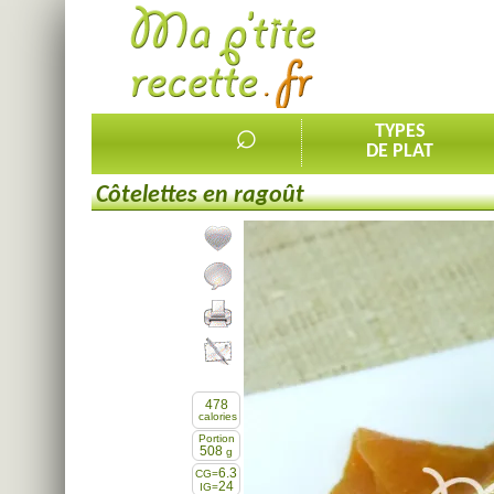
⌕
TYPES
DE PLAT
Côtelettes en ragoût
Ajouter la recette à mes favorites
Commenter, noter la recette
Imprimer la recette
Partager cette recette
478
calories
Portion
508
g
6.3
CG=
24
IG=