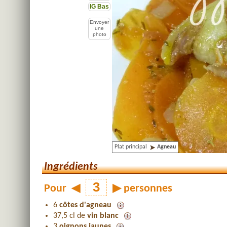
IG Bas
Envoyer
une
photo
Plat principal
Agneau
Ingrédients
Pour
◀
▶
personnes
6
côtes d'agneau
37,5 cl de
vin blanc
3
oignons jaunes