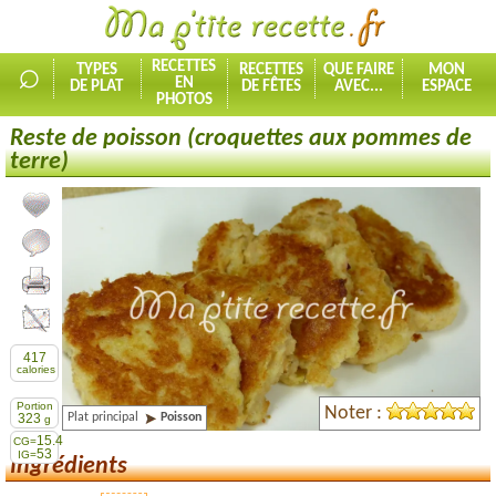
⌕
RECETTES
TYPES
RECETTES
QUE FAIRE
MON
EN
DE PLAT
DE FÊTES
AVEC...
ESPACE
PHOTOS
Reste de poisson (croquettes aux pommes de
terre)
Ajouter la recette à mes favorites
Commenter, noter la recette
Imprimer la recette
Partager cette recette
417
calories
Portion
Noter :
Plat principal
Poisson
323
g
15.4
CG=
53
IG=
Ingrédients