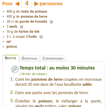
Pour
◀
▶
personnes
400 g de
reste de poisson
400 g de
pomme de terre
30 cl de
purée de tomate
3
œufs
50 g de
farine de blé
2 c. à soupe d'
huile
sel
poivre
Recette
Diététique
Commentaires
Temps total : au moins 30 minutes
( 30 min. de cuisson )
1.
Cuire les
pommes de terre
coupées en morceaux
durant 20 min dans de l'eau bouillante
salée
.
2.
Faire une purée avec les pommes de terre.
3.
Émietter le
poisson
, le mélanger à la purée,
ajouter les
œufs
entiers, saler,
poivrer
.