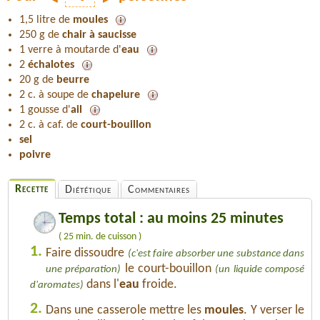
1,5 litre de
moules
250 g de
chair à saucisse
1 verre à moutarde d'
eau
2
échalotes
20 g de
beurre
2 c. à soupe de
chapelure
1 gousse d'
ail
2 c. à caf. de
court-bouillon
sel
poivre
Recette
Diététique
Commentaires
Temps total : au moins 25 minutes
( 25 min. de cuisson )
1.
Faire dissoudre
(c'est faire absorber une substance dans
le court-bouillon
une préparation)
(un liquide composé
dans l'
eau
froide.
d'aromates)
2.
Dans une casserole mettre les
moules
. Y verser le