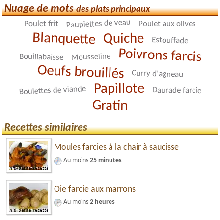
Nuage de mots
des plats principaux
Paupiettes de veau
Poulet frit
Poulet aux olives
Blanquette
Quiche
Estouffade
Poivrons farcis
Bouillabaisse
Mousseline
Oeufs brouillés
Curry d'agneau
Papillote
Boulettes de viande
Daurade farcie
Gratin
Recettes similaires
Moules farcies à la chair à saucisse
Au moins
25 minutes
Oie farcie aux marrons
Au moins
2 heures