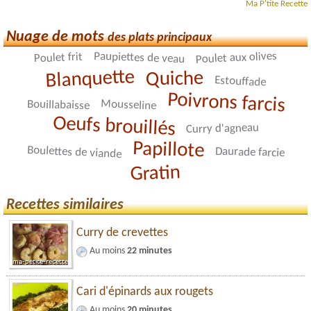
Ma P'tite Recette
Nuage de mots
des plats principaux
Poulet aux olives
Paupiettes de veau
Poulet frit
Blanquette
Quiche
Estouffade
Poivrons farcis
Mousseline
Bouillabaisse
Oeufs brouillés
Curry d'agneau
Papillote
Boulettes de viande
Daurade farcie
Gratin
Recettes similaires
Curry de crevettes
Au moins
22 minutes
Cari d'épinards aux rougets
Au moins
20 minutes