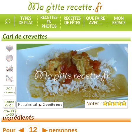
⌕
RECETTES
TYPES
RECETTES
QUE FAIRE
MON
EN
DE PLAT
DE FÊTES
AVEC...
ESPACE
PHOTOS
Cari de crevettes
Ajouter la recette à mes favorites
Commenter, noter la recette
Imprimer la recette
Partager cette recette
392
calories
Portion
Noter :
Plat principal
Crevette rose
272
g
38.7
CG=
60
IG=
Ingrédients
Pour
◀
▶
personnes