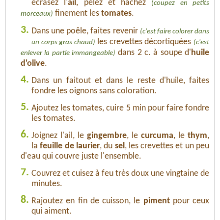
écrasez l'
ail
, pelez et hachez
(coupez en petits
finement les
tomates
.
morceaux)
3.
Dans une poêle, faites revenir
(c'est faire colorer dans
les crevettes décortiquées
un corps gras chaud)
(c'est
dans 2 c. à soupe d'
huile
enlever la partie immangeable)
d'olive
.
4.
Dans un faitout et dans le reste d'huile, faites
fondre les oignons sans coloration.
5.
Ajoutez les tomates, cuire 5 min pour faire fondre
les tomates.
6.
Joignez l'ail, le
gingembre
, le
curcuma
, le
thym
,
la
feuille de laurier
, du
sel
, les crevettes et un peu
d'eau qui couvre juste l'ensemble.
7.
Couvrez et cuisez à feu très doux une vingtaine de
minutes.
8.
Rajoutez en fin de cuisson, le
piment
pour ceux
qui aiment.