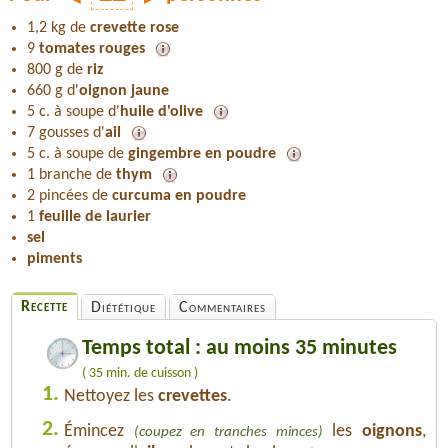
1,2 kg de
crevette rose
9
tomates rouges
800 g de
riz
660 g d'
oignon jaune
5 c. à soupe d'
huile d'olive
7 gousses d'
ail
5 c. à soupe de
gingembre en poudre
1 branche de
thym
2 pincées de
curcuma en poudre
1
feuille de laurier
sel
piments
Recette
Diététique
Commentaires
Temps total : au moins 35 minutes
( 35 min. de cuisson )
1.
Nettoyez les
crevettes
.
2.
Émincez
les
oignons
,
(coupez en tranches minces)