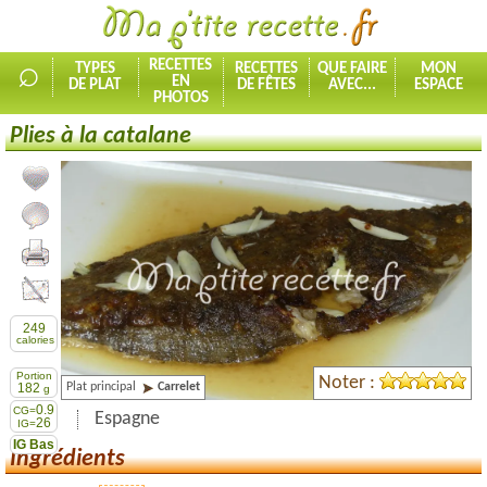
⌕
RECETTES
TYPES
RECETTES
QUE FAIRE
MON
EN
DE PLAT
DE FÊTES
AVEC...
ESPACE
PHOTOS
Plies à la catalane
Ajouter la recette à mes favorites
Commenter, noter la recette
Imprimer la recette
Partager cette recette
249
calories
Portion
Noter :
Plat principal
Carrelet
182
g
0.9
CG=
Espagne
26
IG=
IG Bas
Ingrédients