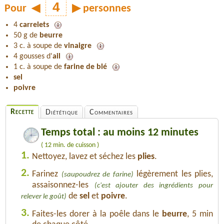
Pour
◀
▶
personnes
4
carrelets
50 g de
beurre
3 c. à soupe de
vinaigre
4 gousses d'
ail
1 c. à soupe de
farine de blé
sel
poivre
Recette
Diététique
Commentaires
Temps total : au moins 12 minutes
( 12 min. de cuisson )
1.
Nettoyez, lavez et séchez les
plies
.
2.
Farinez
légèrement les plies,
(saupoudrez de farine)
assaisonnez-les
(c'est ajouter des ingrédients pour
de
sel
et
poivre
.
relever le goût)
3.
Faites-les dorer à la poêle dans le
beurre
, 5 min