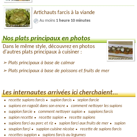
Artichauts farcis à la viande
Au moins
1 heure 10 minutes
Nos plats principaux en photos
Dans le même style, découvrez en photos
d'autres plats principaux à cuisiner :
Plats principaux à base de calmar
Plats principaux à base de poissons et fruits de mer
Les internautes arrivées ici cherchaient...
recette supions farcis
supion farcis
sepion farcie
supions en ragoût dans son encre
comment nettoyer les supions
suppion farcie
comment nettoyer supion
suppions farcis
supion recette
recette supion
recette supions
supions farci au porc et riz
supion farci aux fruits de mer
supion
soupion farçi
suppion cuisine nicoise
recette de supions farcis
recettes suppion
supions farcis au legumes