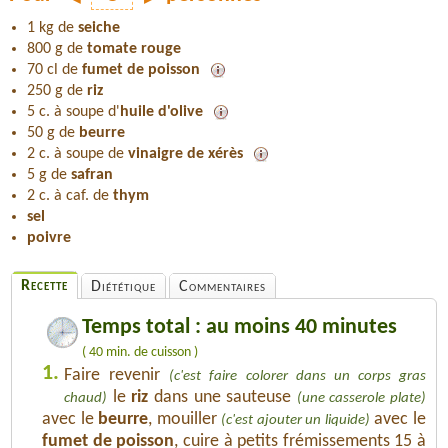
1 kg de
seiche
800 g de
tomate rouge
70 cl de
fumet de poisson
250 g de
riz
5 c. à soupe d'
huile d'olive
50 g de
beurre
2 c. à soupe de
vinaigre de xérès
5 g de
safran
2 c. à caf. de
thym
sel
poivre
Recette
Diététique
Commentaires
Temps total : au moins 40 minutes
( 40 min. de cuisson )
1.
Faire revenir
(c'est faire colorer dans un corps gras
le
riz
dans une sauteuse
chaud)
(une casserole plate)
avec le
beurre
, mouiller
avec le
(c'est ajouter un liquide)
fumet de poisson
, cuire à petits frémissements 15 à