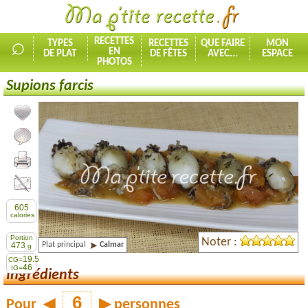
⌕
RECETTES
TYPES
RECETTES
QUE FAIRE
MON
EN
DE PLAT
DE FÊTES
AVEC...
ESPACE
PHOTOS
Supions farcis
Ajouter la recette à mes favorites
Commenter, noter la recette
Imprimer la recette
Partager cette recette
605
calories
Portion
Noter :
Plat principal
Calmar
473
g
19.5
CG=
46
IG=
Ingrédients
Pour
◀
▶
personnes