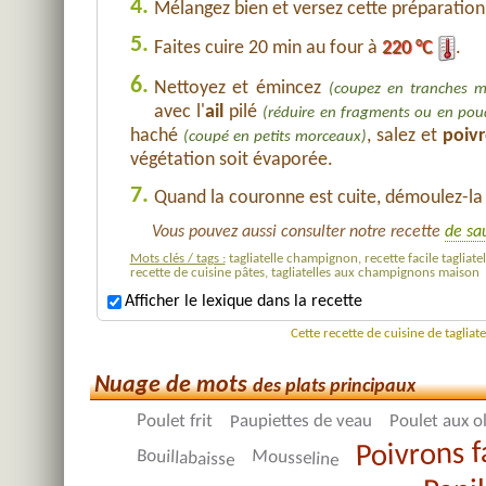
4.
Mélangez bien et versez cette préparatio
5.
Faites cuire 20 min au four à
220 °C
.
6.
Nettoyez et émincez
(coupez en tranches m
avec l'
ail
pilé
(réduire en fragments ou en pou
haché
, salez et
poivr
(coupé en petits morceaux)
végétation soit évaporée.
7.
Quand la couronne est cuite, démoulez-la 
Vous pouvez aussi consulter notre recette
de sa
Mots clés / tags :
tagliatelle champignon, recette facile tagliat
recette de cuisine pâtes, tagliatelles aux champignons maison
Afficher le lexique dans la recette
Cette recette de cuisine de tagli
Nuage de mots
des plats principaux
Poulet frit
Paupiettes de veau
Poulet aux o
Poivrons f
Bouillabaisse
Mousseline