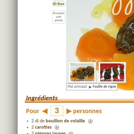
IG Bas
Envoyer
une
photo
Plat principal
Feuille de vigne
Ingrédients
Pour
◀
▶
personnes
2 dl de
bouillon de volaille
2
carottes
2
oignons jaunes