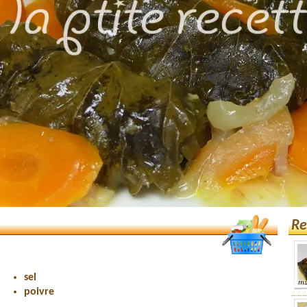
Re
sel
poivre