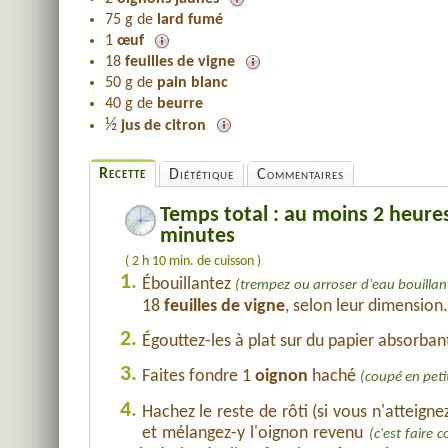
75 g de
lard fumé
1
œuf
18
feuilles de vigne
50 g de
pain blanc
40 g de
beurre
½
jus de citron
Recette
Diététique
Commentaires
Temps total : au moins 2 heure
minutes
( 2 h 10 min. de cuisson )
1.
Ébouillantez
(trempez ou arroser d'eau bouillan
18
feuilles de vigne
, selon leur dimension.
2.
Égouttez-les à plat sur du papier absorbant
3.
Faites fondre 1
oignon
haché
(coupé en pet
4.
Hachez le reste de rôti (si vous n'atteign
et mélangez-y l'oignon revenu
(c'est faire