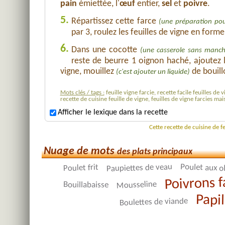
pain
émiettée, l'
œuf
entier,
sel
et
poivre
.
5.
Répartissez cette farce
(une préparation pou
par 3, roulez les feuilles de vigne en forme
6.
Dans une cocotte
(une casserole sans manch
reste de beurre 1 oignon haché, ajoutez 
vigne, mouillez
de bouil
(c'est ajouter un liquide)
Mots clés / tags :
feuille vigne farcie, recette facile feuilles de 
recette de cuisine feuille de vigne, feuilles de vigne farcies ma
Afficher le lexique dans la recette
Cette recette de cuisine de f
Nuage de mots
des plats principaux
Poulet aux o
Paupiettes de veau
Poulet frit
Poivrons f
Mousseline
Bouillabaisse
Papil
Boulettes de viande