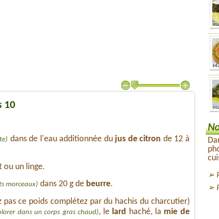
s 10
No
dans de l'eau additionnée du
jus de citron
de 12 à
te)
Dan
pho
cui
 ou un linge.
dans 20 g de
beurre
.
its morceaux)
ez pas ce poids complétez par du hachis du charcutier)
, le
lard
haché, la
mie de
 colorer dans un corps gras chaud)