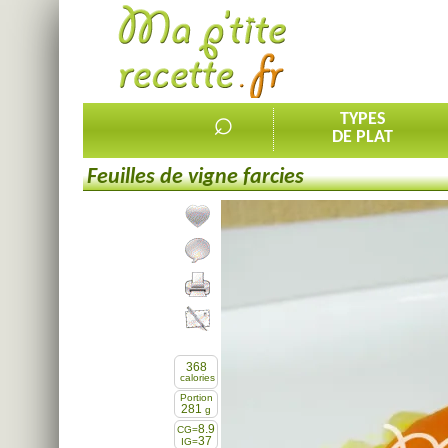
⌕
TYPES
DE PLAT
Feuilles de vigne farcies
Ajouter la recette à mes favorites
Commenter, noter la recette
Imprimer la recette
Partager cette recette
368
calories
Portion
281
g
8.9
CG=
37
IG=