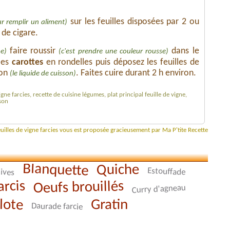
sur les feuilles disposées par 2 ou
r remplir un aliment)
 de cigare.
faire roussir
dans le
e)
(c'est prendre une couleur rousse)
les
carottes
en rondelles puis déposez les feuilles de
lon
. Faites cuire durant 2 h environ.
(le liquide de cuisson)
vigne farcies, recette de cuisine légumes, plat principal feuille de vigne,
ison
euilles de vigne farcies vous est proposée gracieusement par Ma P'tite Recette
Blanquette
Quiche
lives
Estouffade
arcis
Oeufs brouillés
Curry d'agneau
lote
Gratin
Daurade farcie