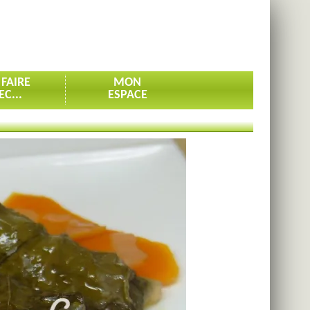
 FAIRE
MON
EC...
ESPACE