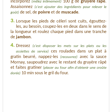
incorporez
100 g de
gruyère râpé
.
(mêlez intimement)
Assaisonnez
(c'est ajouter des ingrédients pour relever le
de sel, de
poivre
et de
muscade
.
goût)
3.
Lorsque les pieds de céleri sont cuits, égouttez-
les, au besoin, coupez-les en deux dans le sens de
la longueur et roulez chaque pied dans une tranche
de
jambon
.
4.
Dressez
(c'est disposer les mets sur les plats ou les
ces roulades dans un plat à
assiettes de service)
gratin beurré, nappez-les
avec la sauce
(recouvrez)
Mornay, saupoudrez avec le restant du gruyère râpé
et faites gratiner
(placer au four afin d'obtenir une croûte
10 min sous le gril du four.
dorée)