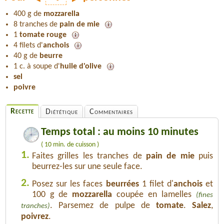
400 g de
mozzarella
8 tranches de
pain de mie
1
tomate rouge
4 filets d'
anchois
40 g de
beurre
1 c. à soupe d'
huile d'olive
sel
poivre
Recette
Diététique
Commentaires
Temps total : au moins 10 minutes
( 10 min. de cuisson )
1.
Faites grilles les tranches de
pain de mie
puis
beurrez-les sur une seule face.
2.
Posez sur les faces
beurrées
1 filet d'
anchois
et
100 g de
mozzarella
coupée en lamelles
(fines
. Parsemez de pulpe de
tomate
.
Salez
,
tranches)
poivrez
.