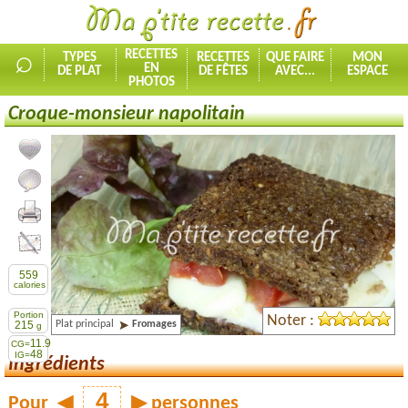
⌕
RECETTES
TYPES
RECETTES
QUE FAIRE
MON
EN
DE PLAT
DE FÊTES
AVEC...
ESPACE
PHOTOS
Croque-monsieur napolitain
Ajouter la recette à mes favorites
Commenter, noter la recette
Imprimer la recette
Partager cette recette
559
calories
Portion
Noter :
Plat principal
Fromages
215
g
11.9
CG=
48
IG=
Ingrédients
Pour
◀
▶
personnes