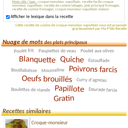
Mots clés / tags :
croque-monsieur napolitain, recette facile croque-
monsieur napolitain, recette de cuisine laitages, plat principal fromages,
recette de cuisine fromages, croque-monsieur napolitain maison
Afficher le lexique dans la recette
Cette recette de cuisine de croque-monsieur napolitain vous est proposée
gracieusement par Ma P'tite Recette
Nuage de mots
des plats principaux
Poulet frit
Paupiettes de veau
Poulet aux olives
Blanquette
Quiche
Estouffade
Poivrons farcis
Mousseline
Bouillabaisse
Oeufs brouillés
Curry d'agneau
Papillote
Daurade farcie
Boulettes de viande
Gratin
Recettes similaires
Croque-monsieur