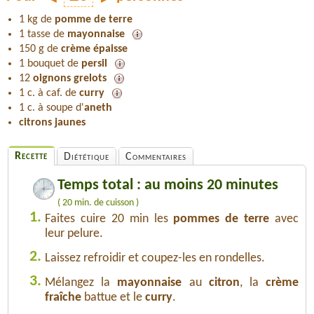
1 kg de
pomme de terre
1 tasse de
mayonnaise
150 g de
crème épaisse
1 bouquet de
persil
12
oignons grelots
1 c. à caf. de
curry
1 c. à soupe d'
aneth
citrons jaunes
Recette
Diététique
Commentaires
Temps total : au moins 20 minutes
( 20 min. de cuisson )
1.
Faites cuire 20 min les
pommes de terre
avec
leur pelure.
2.
Laissez refroidir et coupez-les en rondelles.
3.
Mélangez la
mayonnaise
au
citron
, la
crème
fraîche
battue et le
curry
.