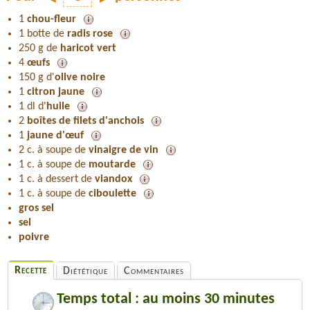
1
chou-fleur
1 botte de
radis rose
250 g de
haricot vert
4
œufs
150 g d'
olive noire
1
citron jaune
1 dl d'
huile
2
boîtes de filets d'anchois
1
jaune d'œuf
2 c. à soupe de
vinaigre de vin
1 c. à soupe de
moutarde
1 c. à dessert de
viandox
1 c. à soupe de
ciboulette
gros sel
sel
poivre
Recette
Diététique
Commentaires
Temps total : au moins 30 minutes