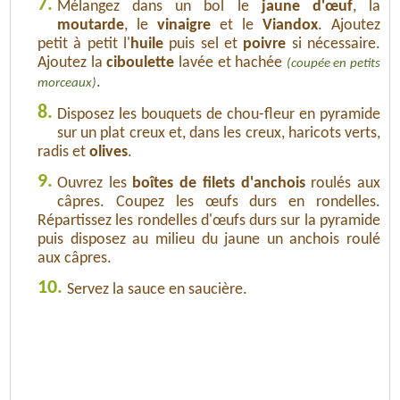
7.
Mélangez dans un bol le
jaune d'œuf
, la
moutarde
, le
vinaigre
et le
Viandox
. Ajoutez
petit à petit l'
huile
puis sel et
poivre
si nécessaire.
Ajoutez la
ciboulette
lavée et hachée
(coupée en petits
.
morceaux)
8.
Disposez les bouquets de chou-fleur en pyramide
sur un plat creux et, dans les creux, haricots verts,
radis et
olives
.
9.
Ouvrez les
boîtes de filets d'anchois
roulés aux
câpres. Coupez les œufs durs en rondelles.
Répartissez les rondelles d'œufs durs sur la pyramide
puis disposez au milieu du jaune un anchois roulé
aux câpres.
10.
Servez la sauce en saucière.