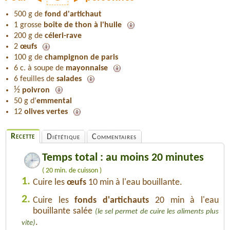
500 g de
fond d'artichaut
1 grosse
boîte de thon à l'huile
200 g de
céleri-rave
2
œufs
100 g de
champignon de paris
6 c. à soupe de
mayonnaise
6 feuilles de
salades
½
poivron
50 g d'
emmental
12
olives vertes
Recette
Diététique
Commentaires
Temps total : au moins 20 minutes
( 20 min. de cuisson )
1.
Cuire les
œufs
10 min à l'eau bouillante.
2.
Cuire les
fonds d'artichauts
20 min à l'eau
bouillante salée
(le sel permet de cuire les aliments plus
.
vite)