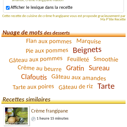
amande, crème frangipane maison
Afficher le lexique dans la recette
Cette recette de cuisine de crème frangipane vous est proposée gracieusement par
Ma P'tite Recette
Nuage de mots
des desserts
Marquise
Flan aux pommes
Beignets
Pie aux pommes
Gâteau aux pommes
Smoothie
Feuilleté
Gratin
Crème au beurre
Sureau
Clafoutis
Gâteau aux amandes
Tarte
Gâteau de riz
Tarte aux poires
Recettes similaires
Crème frangipane
1 heure 15 minutes