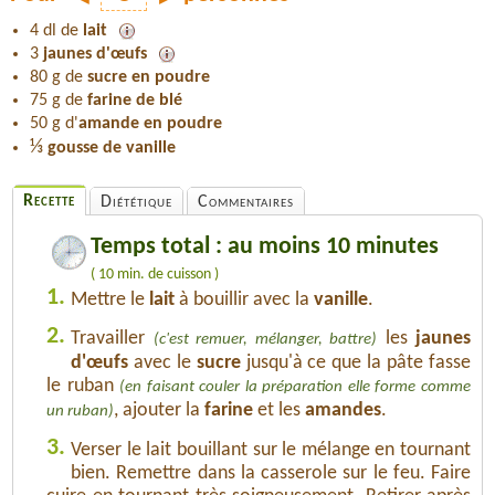
4 dl de
lait
3
jaunes d'œufs
80 g de
sucre en poudre
75 g de
farine de blé
50 g d'
amande en poudre
⅓
gousse de vanille
Recette
Diététique
Commentaires
Temps total : au moins 10 minutes
( 10 min. de cuisson )
1.
Mettre le
lait
à bouillir avec la
vanille
.
2.
Travailler
les
jaunes
(c'est remuer, mélanger, battre)
d'œufs
avec le
sucre
jusqu'à ce que la pâte fasse
le ruban
(en faisant couler la préparation elle forme comme
, ajouter la
farine
et les
amandes
.
un ruban)
3.
Verser le lait bouillant sur le mélange en tournant
bien. Remettre dans la casserole sur le feu. Faire