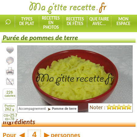
⌕
RECETTES
TYPES
RECETTES
QUE FAIRE
MON
EN
DE PLAT
DE FÊTES
AVEC...
ESPACE
PHOTOS
Purée de pommes de terre
Ajouter la recette à mes favorites
Commenter, noter la recette
Imprimer la recette
Partager cette recette
226
calories
Portion
Noter :
Accompagnement
Pomme de terre
262
g
25.7
CG=
78
IG=
Ingrédients
Pour
◀
▶
personnes