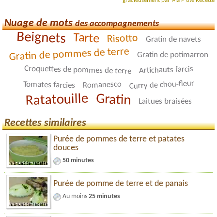
gracieusement par Ma P'tite Recette
Nuage de mots
des accompagnements
Beignets
Tarte
Risotto
Gratin de navets
Gratin de pommes de terre
Gratin de potimarron
Croquettes de pommes de terre
Artichauts farcis
Curry de chou-fleur
Romanesco
Tomates farcies
Ratatouille
Gratin
Laitues braisées
Recettes similaires
Purée de pommes de terre et patates
douces
50 minutes
Purée de pomme de terre et de panais
Au moins
25 minutes