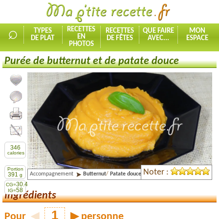
⌕
RECETTES
TYPES
RECETTES
QUE FAIRE
MON
EN
DE PLAT
DE FÊTES
AVEC...
ESPACE
PHOTOS
Purée de butternut et de patate douce
Ajouter la recette à mes favorites
Commenter, noter la recette
Imprimer la recette
Partager cette recette
346
calories
Portion
Noter :
Accompagnement
Butternut
/
Patate douce
391
g
30.4
CG=
58
IG=
Ingrédients
Pour
◀
▶
personne