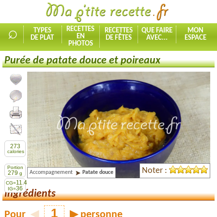
⌕
RECETTES
TYPES
RECETTES
QUE FAIRE
MON
EN
DE PLAT
DE FÊTES
AVEC...
ESPACE
PHOTOS
Purée de patate douce et poireaux
Ajouter la recette à mes favorites
Commenter, noter la recette
Imprimer la recette
Partager cette recette
273
calories
Portion
Noter :
Accompagnement
Patate douce
279
g
11.4
CG=
36
IG=
Ingrédients
Pour
◀
▶
personne