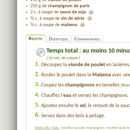
250 g de
viande de poulet
250 g de
champignon de paris
2 c. à soupe de
sauce de soja
½
c. à soupe de
vin de xérès
½
c. à soupe de
maïzena
Recette
Diététique
Commentaires
Temps total : au moins 10 minu
( 10 min. de cuisson )
1.
Découpez la
viande de poulet
en lanières
2.
Roulez le poulet dans la
Maïzena
avec une
3.
Coupez les
champignons
en lamelles
(fine
4.
Chauffez l'
eau
et versez les champignons. 
5.
Ajoutez ensuite le
sel
, le restant de la sau
6.
Servez dans des bols à potage.
Mots clés / tags :
bouillon poulet champignon, recette facile b