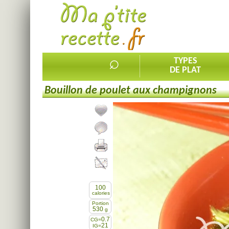
⌕
TYPES
DE PLAT
Bouillon de poulet aux champignons
Ajouter la recette à mes favorites
Commenter, noter la recette
Imprimer la recette
Partager cette recette
100
calories
Portion
530
g
0.7
CG=
21
IG=