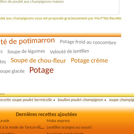
bouillon de poulet aux champignons maison
oulet aux champignons vous est proposée gracieusement par Ma P'tite Recette
té de potimarron
Potage froid au concombre
Velouté de lentilles
Soupe de légumes
ts
Soupe de chou-fleur
Potage crème
tes
Potage
oupe glacée
..
recette soupe poulet bermicelle
boullon poulet champignon
soupe champign
Dernières recettes ajoutées
aurade
Moka express
V
ol-au-vent à la mode de Tancarville
Lentilles oranges au yaourt