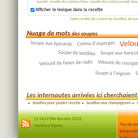
poulet, recette de cuisine chine, recette de cuisine poulet, 
Afficher le lexique dans la recette
Cette recette de cuisine de bouillon de p
Nuage de mots
des soupes
Velou
Soupe aux épinards
Crème d'asperges
Soupe de lentilles
Soupe aux harico
Velouté de courget
Velouté de fanes de radis
Soupe à l'oignon
S
Les internautes arrivées ici cherchaient.
bouillon pour poulet recette
bouillon aux champignons
(c) Ma P'tite Recette 2026
Tian de d
Mentions légales