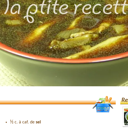
Re
½
c. à caf. de
sel