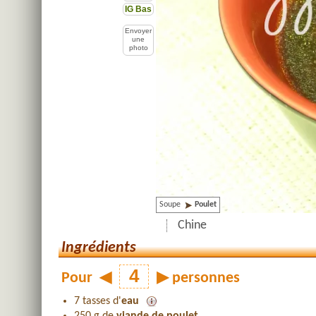
IG Bas
Envoyer
une
photo
Soupe
Poulet
Chine
Ingrédients
Pour
◀
▶
personnes
7 tasses d'
eau