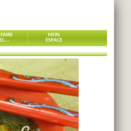
 FAIRE
MON
EC...
ESPACE