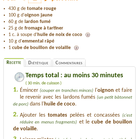
430 g de
tomate rouge
100 g d'
oignon jaune
60 g de
lardon fumé
25 g de
fromage à tartiner
1 c. à soupe d'
huile de noix de coco
10 g d'
emmental râpé
1
cube de bouillon de volaille
Recette
Diététique
Commentaires
Temps total : au moins 30 minutes
( 30 min. de cuisson )
1.
Émincer
l'
oignon
et faire
(couper en tranches minces)
le revenir avec les lardons fumés
(un petit bâtonnet
dans l'
huile de coco
.
de porc)
2.
Ajouter les
tomates
pelées et concassées
(c'est
et le
cube de bouillon
réduire en menus fragments)
de volaille
.