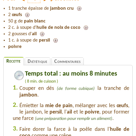
1 tranche épaisse de
jambon cru
2
œufs
50 g de
pain blanc
2 c. à soupe d'
huile de noix de coco
2 gousses d'
ail
1 c. à soupe de
persil
poivre
Recette
Diététique
Commentaires
Temps total : au moins 8 minutes
( 8 min. de cuisson )
1.
Couper en dés
la tranche de
(de forme cubique)
jambon
.
2.
Émietter la
mie de pain
, mélanger avec les
œufs
,
le jambon, le
persil
, l'
ail
et le
poivre
, pour former
une farce
.
(une préparation pour remplir un aliment)
3.
Faire dorer la farce à la poêle dans l'
huile de
coco
comme une crêpe.