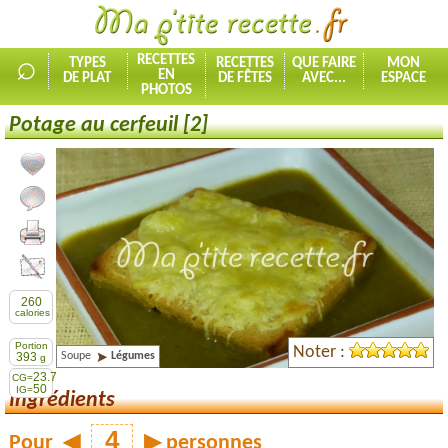
⌕
RECETTES
TYPES
RECETTES
QUE FAIRE
MON
EN
DE PLAT
DE FÊTES
AVEC...
ESPACE
PHOTOS
Potage au cerfeuil [2]
Ajouter la recette à mes favorites
Commenter, noter la recette
Imprimer la recette
Partager cette recette
260
calories
Portion
Noter :
Soupe
Légumes
393
g
23.7
CG=
50
IG=
Ingrédients
Pour
◀
▶
personnes