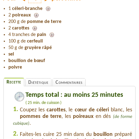
1
céleri-branche
2
poireaux
200 g de
pomme de terre
2
carottes
4 tranches de
pain
100 g de
cerfeuil
50 g de
gruyère râpé
sel
bouillon de bœuf
poivre
Recette
Diététique
Commentaires
Temps total : au moins 25 minutes
( 25 min. de cuisson )
1.
Coupez les
carottes
, le
cœur de céleri
blanc, les
pommes de terre
, les
poireaux
en dés
(de forme
.
cubique)
2.
Faites-les cuire 25 min dans du
bouillon
préparé