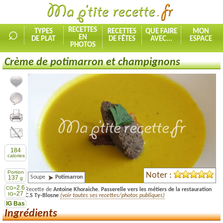
⌕
RECETTES
TYPES
RECETTES
QUE FAIRE
MON
EN
DE PLAT
DE FÊTES
AVEC...
ESPACE
PHOTOS
Crème de potimarron et champignons
Ajouter la recette à mes favorites
Commenter, noter la recette
Imprimer la recette
Partager cette recette
184
calories
Portion
Noter :
Soupe
Potimarron
137
g
2.6
CG=
Recette de
Antoine Khoraiche. Passerelle vers les métiers de la restauration
27
IG=
C.S Ty-Blosne
(voir toutes ses recettes/photos publiques)
IG Bas
Ingrédients