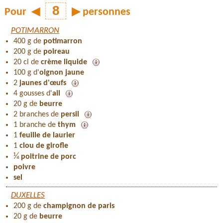
Pour
◀
▶
personnes
POTIMARRON
400 g de
potimarron
200 g de
poireau
20 cl de
crème liquide
100 g d'
oignon jaune
2
jaunes d'œufs
4 gousses d'
ail
20 g de
beurre
2 branches de
persil
1 branche de
thym
1
feuille de laurier
1
clou de girofle
¼
poitrine de porc
poivre
sel
DUXELLES
200 g de
champignon de paris
20 g de
beurre