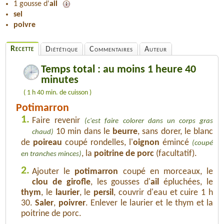
1 gousse d'
ail
sel
poivre
Recette
Diététique
Commentaires
Auteur
Temps total : au moins 1 heure 40
minutes
( 1 h 40 min. de cuisson )
Potimarron
1.
Faire revenir
(c'est faire colorer dans un corps gras
10 min dans le
beurre
, sans dorer, le blanc
chaud)
de
poireau
coupé rondelles, l'
oignon
émincé
(coupé
, la
poitrine de porc
(facultatif).
en tranches minces)
2.
Ajouter le
potimarron
coupé en morceaux, le
clou de girofle
, les gousses d'
ail
épluchées, le
thym
, le
laurier
, le
persil
, couvrir d'eau et cuire 1 h
30.
Saler
,
poivrer
. Enlever le laurier et le thym et la
poitrine de porc.